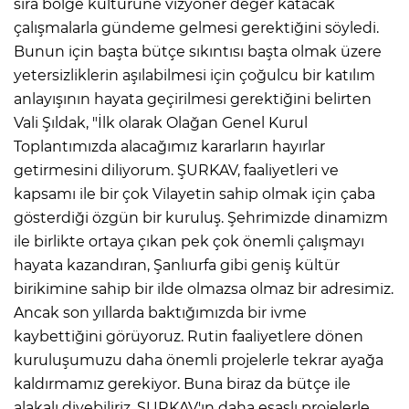
sıra bölge kültürüne vizyoner değer katacak
çalışmalarla gündeme gelmesi gerektiğini söyledi.
Bunun için başta bütçe sıkıntısı başta olmak üzere
yetersizliklerin aşılabilmesi için çoğulcu bir katılım
anlayışının hayata geçirilmesi gerektiğini belirten
Vali Şıldak, "İlk olarak Olağan Genel Kurul
Toplantımızda alacağımız kararların hayırlar
getirmesini diliyorum. ŞURKAV, faaliyetleri ve
kapsamı ile bir çok Vilayetin sahip olmak için çaba
gösterdiği özgün bir kuruluş. Şehrimizde dinamizm
ile birlikte ortaya çıkan pek çok önemli çalışmayı
hayata kazandıran, Şanlıurfa gibi geniş kültür
birikimine sahip bir ilde olmazsa olmaz bir adresimiz.
Ancak son yıllarda baktığımızda bir ivme
kaybettiğini görüyoruz. Rutin faaliyetlere dönen
kuruluşumuzu daha önemli projelerle tekrar ayağa
kaldırmamız gerekiyor. Buna biraz da bütçe ile
alakalı diyebiliriz. ŞURKAV'ın daha esaslı projelerle