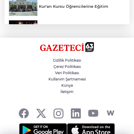
Kur'an Kursu Öğrencilerine Eğitim
Otomobil Eşeğe Çarptı 4 Yaralı
Siverek’te Mahmut Gülel Dönemi
Gizlilik Politikası
Çerez Politikası
Veri Politikası
Filistin Konvoyuna Coşkulu Karşılama
Kullanım Şartnamesi
Künye
İletişim
Kazada 1 Kişi Öldü, 1 Kişi Yaralandı