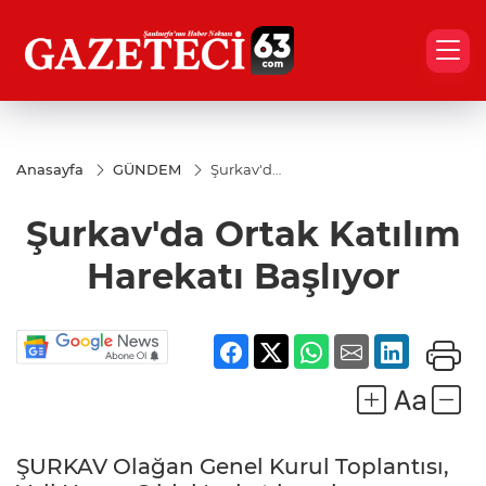
Anasayfa
GÜNDEM
Şurkav'da
Ortak
Katılım
Şurkav'da Ortak Katılım
Harekatı
Başlıyor
Harekatı Başlıyor
ŞURKAV Olağan Genel Kurul Toplantısı,