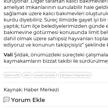
kuruyorlar. Diğer taraftan kalıcı bakımevler
ameliyat imkanlarının sunulabilir hale geldi
sağlamak üzere kalıcı bakımevleri oluşturu
kurdu diyebiliriz. Süreç ilimizde gayet iyi bi
yaptık; tüm ilçe belediyelerimizden günde e
bakımevine götürmesi konusunda limit belir
dahil olmak üzere sahipsiz hayvanları topla
ediyoruz ve konunun takipçisiyiz” şeklinde
Vali
Şıldak, önümüzdeki süreçteki çalışmala
kaymakamların bizzat takibi ile sürdürülm
Şanlıurfa
Vali
Hasan Şıldak
Sahipsiz Hayvanlar
Kaynak: Haber Merkezi
Yorum Ekle