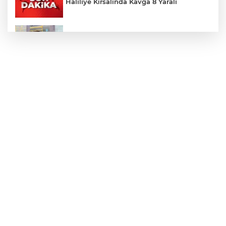
Haliliye Kırsalında Kavga 8 Yaralı
Toplu Taşımada Klima Denetimleri
Hikmet Başak’tan Ulaşım Çalışması
Sezon 18 Ağustos'ta Başlayacak
LGS Yerleştirme Sonuçları Açıklandı