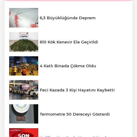
6,3 Büyüklüğünde Deprem
610 Kök Kenevir Ele Geçirildi
4 Katlı Binada Çökme Oldu
Feci Kazada 3 Kişi Hayatını Kaybetti
Termometre 50 Dereceyi Gösterdi