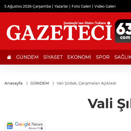
5 Ağustos 2026-Çarşamba
Yazarlar
Foto Galeri
Video Galeri
GÜNDEM
SİYASET
EKONOMİ
SPOR
SAĞLI
Anasayfa
GÜNDEM
Vali Şıldak, Çalışmaları Açıkladı
Vali Ş