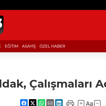
K
EĞİTİM
ASAYİŞ
ÖZEL HABER
ıldak, Çalışmaları A