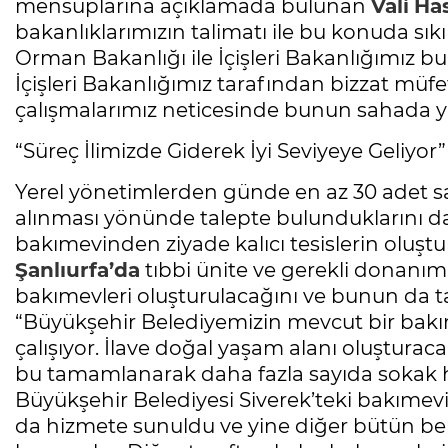
mensuplarına açıklamada bulunan
Vali
Has
bakanlıklarımızın talimatı ile bu konuda sıkı 
Orman Bakanlığı ile İçişleri Bakanlığımız bu
İçişleri Bakanlığımız tarafından bizzat müfe
çalışmalarımız neticesinde bunun sahada y
“Süreç İlimizde Giderek İyi Seviyeye Geliyor”
Yerel yönetimlerden günde en az 30 adet s
alınması yönünde talepte bulunduklarını d
bakımevinden ziyade kalıcı tesislerin oluş
Şanlıurfa’da
tıbbi ünite ve gerekli donanım
bakımevleri oluşturulacağını ve bunun da ta
“Büyükşehir Belediyemizin mevcut bir bakım
çalışıyor. İlave doğal yaşam alanı oluşturaca
bu tamamlanarak daha fazla sayıda sokak h
Büyükşehir Belediyesi Siverek’teki bakımevi
da hizmete sunuldu ve yine diğer bütün bel