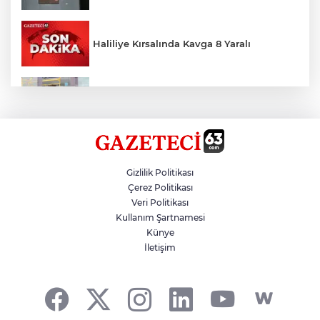
Haliliye Kırsalında Kavga 8 Yaralı
Toplu Taşımada Klima Denetimleri
Hikmet Başak’tan Ulaşım Çalışması
Gizlilik Politikası
Çerez Politikası
Veri Politikası
Sezon 18 Ağustos'ta Başlayacak
Kullanım Şartnamesi
Künye
İletişim
LGS Yerleştirme Sonuçları Açıklandı