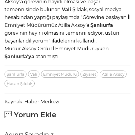
Aksoy‘a görevinin hayırlı olması ve başarı
temennisinde bulunan
Vali
Şıldak, sosyal medya
hesabından yaptığı paylaşımda "Görevine başlayan İl
Emniyet Müdürümüz Atilla Aksoy’a
Şanlıurfa
görevinin hayırlı olmasını temenni ediyor, üstün
başarılar diliyorum" ifadelerini kullandı.
Müdür Aksoy Ordu İl Emniyet Müdürüyken
Şanlıurfa'ya
atanmıştı.
Şanlıurfa
Vali
Emniyet Müdürü
Ziyaret
Atilla Aksoy
Hasan Şıldak
Kaynak: Haber Merkezi
Yorum Ekle
Adınız Soyadınız