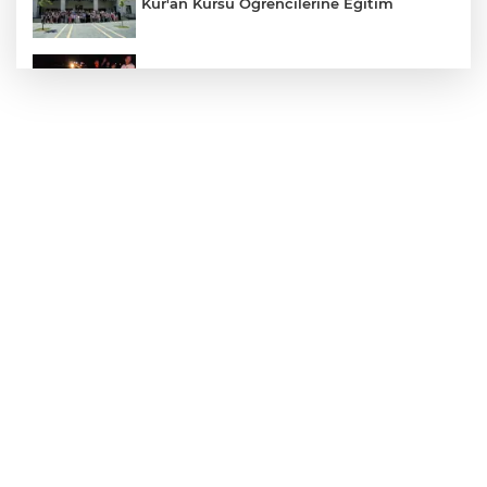
Kur'an Kursu Öğrencilerine Eğitim
Otomobil Eşeğe Çarptı 4 Yaralı
Siverek’te Mahmut Gülel Dönemi
Filistin Konvoyuna Coşkulu Karşılama
Kazada 1 Kişi Öldü, 1 Kişi Yaralandı