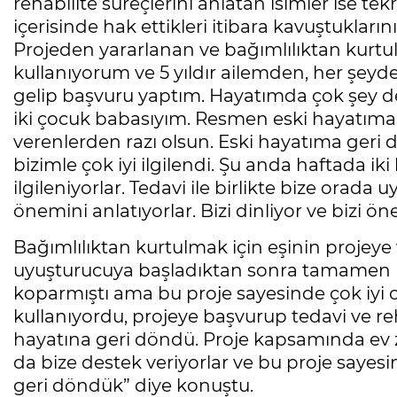
rehabilite süreçlerini anlatan isimler ise t
içerisinde hak ettikleri itibara kavuştuklarını
Projeden yararlanan ve bağımlılıktan kurtula
kullanıyorum ve 5 yıldır ailemden, her şey
gelip başvuru yaptım. Hayatımda çok şey değ
iki çocuk babasıyım. Resmen eski hayatım
verenlerden razı olsun. Eski hayatıma geri
bizimle çok iyi ilgilendi. Şu anda haftada i
ilgileniyorlar. Tedavi ile birlikte bize orada
önemini anlatıyorlar. Bizi dinliyor ve bizi ö
Bağımlılıktan kurtulmak için eşinin projey
uyuşturucuya başladıktan sonra tamamen h
koparmıştı ama bu proje sayesinde çok iyi o
kullanıyordu, projeye başvurup tedavi ve reh
hayatına geri döndü. Proje kapsamında ev ziy
da bize destek veriyorlar ve bu proje sayesin
geri döndük” diye konuştu.