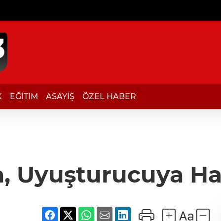
K
EĞİTİM
ASAYİŞ
ÖZEL HABER
a, Uyuşturucuya Ha