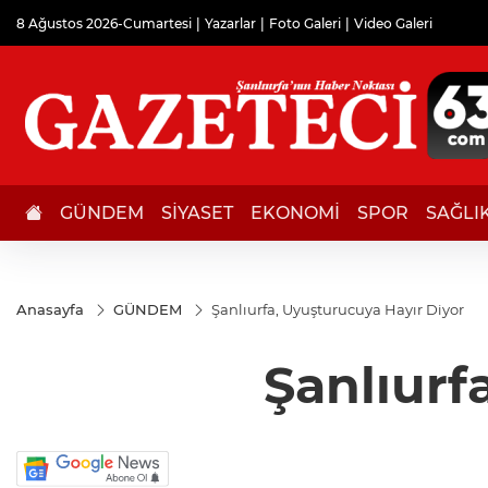
8 Ağustos 2026-Cumartesi
Yazarlar
Foto Galeri
Video Galeri
GÜNDEM
SİYASET
EKONOMİ
SPOR
SAĞLI
Anasayfa
GÜNDEM
Şanlıurfa, Uyuşturucuya Hayır Diyor
Şanlıurf