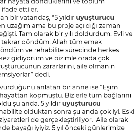
ekrar hayata döndüklerini ve toplum
 ifade ettiler.
n bir vatandaş, “5 yıldır
uyuşturucu
den uzağım ama bu proje açıldığı zaman
işti. Tam olarak bir yılı doldurdum. Evli ve
a tekrar döndüm. Allah tüm emek
 döndüm ve rehabilite sürecinde herkes
ki kez gidiyorum ve bizimle orada çok
 uyuşturucunun zararlarını, aile olmanın
nemsiyorlar” dedi.
e vurduğunu anlatan bir anne ise “Eşim
ayattan kopmuştu. Bizlerle tüm bağlarını
ldu şu anda. 5 yıldır
uyuşturucu
abilite olduktan sonra şu anda çok iyi. Eski
aretleri de gerçekleştiriliyor. Aile olarak
de bayağı iyiyiz. 5 yıl önceki günlerimize