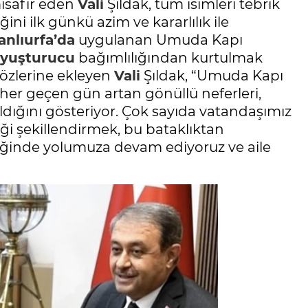
isafir eden
Vali
Şıldak, tüm isimleri tebrik
ğini ilk günkü azim ve kararlılık ile
anlıurfa’da
uygulanan Umuda Kapı
yuşturucu
bağımlılığından kurtulmak
sözlerine ekleyen
Vali
Şıldak, “Umuda Kapı
r geçen gün artan gönüllü neferleri,
aldığını gösteriyor. Çok sayıda vatandaşımız
ceği şekillendirmek, bu bataklıktan
şliğinde yolumuza devam ediyoruz ve aile