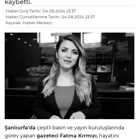
kaybetti.
Haber Giriş Tarihi: 04.08.2024 23:37
Haber Güncellenme Tarihi: 04.08.2024 23:37
Kaynak: Haber Merkezi
Şanlıurfa’da
çeşitli basın ve yayın kuruluşlarında
görev yapan
gazeteci
Fatma Kırmızı
, hayatını