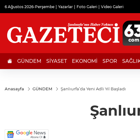
6 Ağustos 2026-Perşembe
Yazarlar
Foto Galeri
Video Galeri
GÜNDEM
SİYASET
EKONOMİ
SPOR
SAĞLI
Anasayfa
GÜNDEM
Şanlıurfa’da Yeni Adli Yıl Başladı
Şanlıur