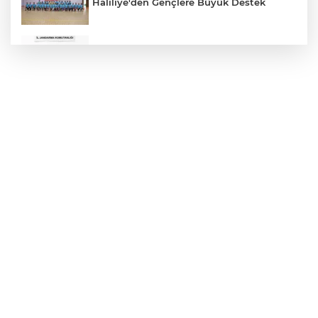
Haliliye'den Gençlere Büyük Destek
Çok Sayıda Ürün Ele Geçirildi
Hikmet Başak’tan Ulaşım Çalışması
Atatürk Bulvarında Asfalt Yenileniyor
Gazze'de Soykırım Devam Ediyor