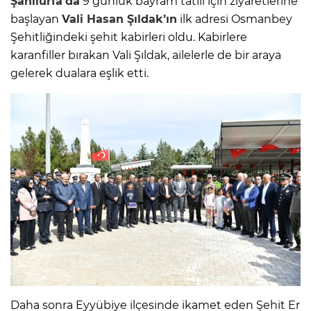
Şanlıurfa’da
9 günlük bayram tatili için ziyaretlerine
başlayan
Vali Hasan Şıldak’ın
ilk adresi Osmanbey
Şehitliğindeki şehit kabirleri oldu. Kabirlere
karanfiller bırakan Vali Şıldak, ailelerle de bir araya
gelerek dualara eşlik etti.
Daha sonra Eyyübiye ilçesinde ikamet eden Şehit Er