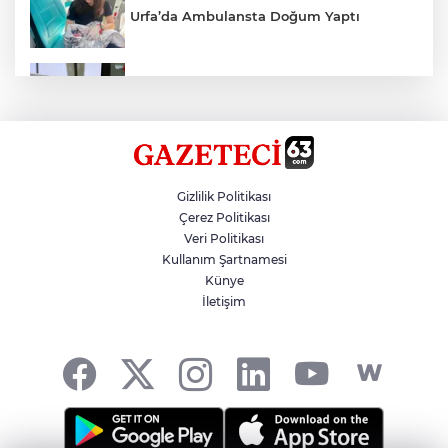
Urfa’da Ambulansta Doğum Yaptı
Devrilen Otomobilde 3 Kişi Yaralandı
Sezon 18 Ağustos'ta Başlayacak
Gizlilik Politikası
Çerez Politikası
Veri Politikası
Fenerbahçe, Avantaj Elde Etti
Kullanım Şartnamesi
Künye
İletişim
Haliliye'den Gençlere Büyük Destek