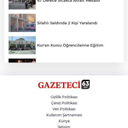
47 Derece Sıcakta Asfalt Mesaisi
Silahlı Saldırıda 2 Kişi Yaralandı
Kur'an Kursu Öğrencilerine Eğitim
Otomobil Eşeğe Çarptı 4 Yaralı
Siverek’te Mahmut Gülel Dönemi
Gizlilik Politikası
Çerez Politikası
Veri Politikası
Filistin Konvoyuna Coşkulu Karşılama
Kullanım Şartnamesi
Künye
İletişim