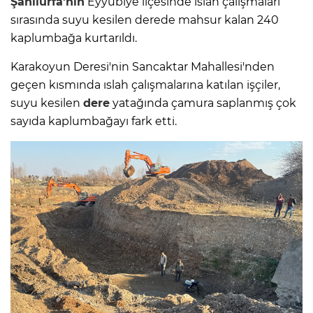
Şanlıurfa'nın
Eyyübiye ilçesinde ıslah çalışmaları
sırasında suyu kesilen derede mahsur kalan 240
kaplumbağa kurtarıldı.
Karakoyun Deresi'nin Sancaktar Mahallesi'nden
geçen kısmında ıslah çalışmalarına katılan işçiler,
suyu kesilen
dere
yatağında çamura saplanmış çok
sayıda kaplumbağayı fark etti.