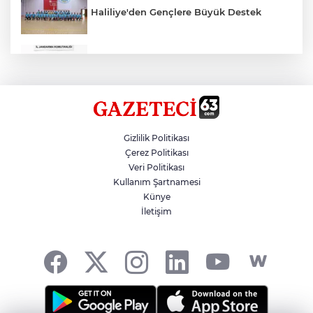
Haliliye'den Gençlere Büyük Destek
Çok Sayıda Ürün Ele Geçirildi
Hikmet Başak’tan Ulaşım Çalışması
Gizlilik Politikası
Çerez Politikası
Veri Politikası
Atatürk Bulvarında Asfalt Yenileniyor
Kullanım Şartnamesi
Künye
İletişim
Gazze'de Soykırım Devam Ediyor