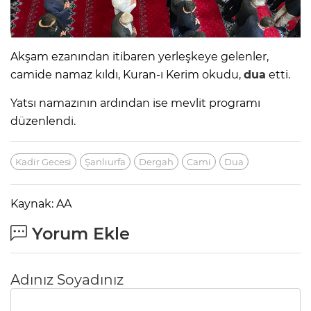
Akşam ezanından itibaren yerleşkeye gelenler,
camide namaz kıldı, Kuran-ı Kerim okudu,
dua
etti.
Yatsı namazının ardından ise mevlit programı
düzenlendi.
Kadir Gecesi
Şanlıurfa
Dergah
Cami
Dua
Kaynak: AA
Yorum Ekle
Adınız Soyadınız