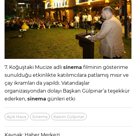
7. Koğuştaki Mucize adlı
sinema
filminin gösterime
sunulduğu etkinlikte katılımcılara patlamış mısır ve
çay ikramları da yapıldı. Vatandaşlar
organizasyondan dolayı Başkan Gülpınar’a teşekkür
ederken,
sinema
günleri etki
Açık Hava
Sinema
Kasım Gülpınar
Kaynak: Haber Merkezi