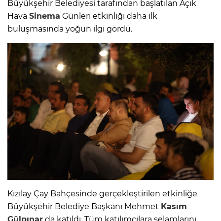
Büyükşehir Belediyesi tarafından başlatılan Açık
Hava
Sinema
Günleri etkinliği daha ilk
buluşmasında yoğun ilgi gördü.
Kızılay Çay Bahçesinde gerçekleştirilen etkinliğe
Büyükşehir Belediye Başkanı Mehmet
Kasım
Gülpınar
da katıldı. Tüm katılımcılara selamlarını