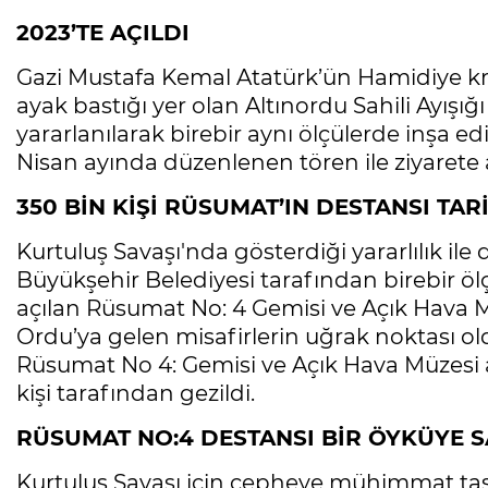
2023’TE AÇILDI
Gazi Mustafa Kemal Atatürk’ün Hamidiye kru
ayak bastığı yer olan Altınordu Sahili Ayışı
yararlanılarak birebir aynı ölçülerde inşa e
Nisan ayında düzenlenen tören ile ziyarete a
350 BİN KİŞİ RÜSUMAT’IN DESTANSI TA
Kurtuluş Savaşı'nda gösterdiği yararlılık il
Büyükşehir Belediyesi tarafından birebir ö
açılan Rüsumat No: 4 Gemisi ve Açık Hava Mü
Ordu’ya gelen misafirlerin uğrak noktası old
Rüsumat No 4: Gemisi ve Açık Hava Müzesi aç
kişi tarafından gezildi.
RÜSUMAT NO:4 DESTANSI BİR ÖYKÜYE S
Kurtuluş Savaşı için cepheye mühimmat taş