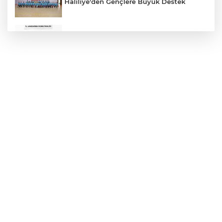
Haliliye'den Gençlere Büyük Destek
Çok Sayıda Ürün Ele Geçirildi
Hikmet Başak’tan Ulaşım Çalışması
Atatürk Bulvarında Asfalt Yenileniyor
Gazze'de Soykırım Devam Ediyor