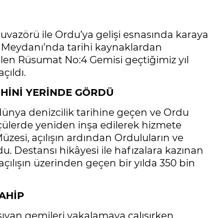
vazörü ile Ordu’ya gelişi esnasında karaya
ğı Meydanı’nda tarihi kaynaklardan
dilen Rüsumat No:4 Gemisi geçtiğimiz yıl
çıldı.
RİHİNİ YERİNDE GÖRDÜ
e dünya denizcilik tarihine geçen ve Ordu
lçülerde yeniden inşa edilerek hizmete
zesi, açılışın ardından Orduluların ve
u. Destansı hikâyesi ile hafızalara kazınan
ılışın üzerinden geçen bir yılda 350 bin
AHİP
ıyan gemileri yakalamaya çalışırken