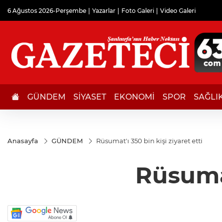
6 Ağustos 2026-Perşembe
Yazarlar
Foto Galeri
Video Galeri
GÜNDEM
SİYASET
EKONOMİ
SPOR
SAĞLI
Anasayfa
GÜNDEM
Rüsumat'ı 350 bin kişi ziyaret etti
Rüsumat