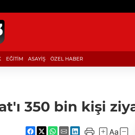
K
EĞİTİM
ASAYİŞ
ÖZEL HABER
'ı 350 bin kişi ziya