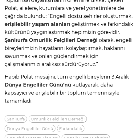
Toplumsal dayanışmanın önemine dikkat çeken
Polat, ailelere, kurumlara ve yerel yönetimlere de
çağrıda bulundu: “Engelli dostu şehirler oluşturmak,
erişilebilir yaşam alanları
geliştirmek ve farkındalık
kültürünü yaygınlaştırmak hepimizin görevidir.
Şanlıurfa
Omurilik Felçlileri Derneği
olarak, engelli
bireylerimizin hayatlarını kolaylaştırmak, haklarını
savunmak ve onları güçlendirmek için
çalışmalarımızı aralıksız sürdürüyoruz.”
Habib Polat mesajını, tüm engelli bireylerin 3 Aralık
Dünya Engelliler Günü’nü
kutlayarak, daha
kapsayıcı ve erişilebilir bir toplum temennisiyle
tamamladı.
Şanlıurfa
Omurilik Felçlileri Derneği
Dünya Engelliler Günü
Farkındalık