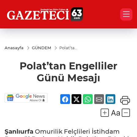
Anasayfa
GÜNDEM
Polat’tan
Engelliler
Günü
Polat’tan Engelliler
Mesajı
Günü Mesajı
Şanlıurfa
Omurilik Felçlileri İstihdam