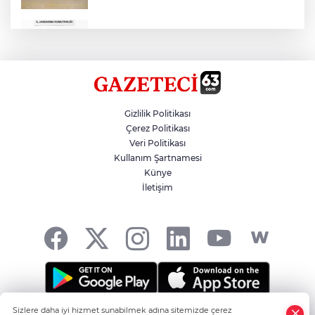
Çok Sayıda Ürün Ele Geçirildi
Hikmet Başak’tan Ulaşım Çalışması
Gizlilik Politikası
Çerez Politikası
Veri Politikası
Atatürk Bulvarında Asfalt Yenileniyor
Kullanım Şartnamesi
Künye
İletişim
Gazze'de Soykırım Devam Ediyor
Sizlere daha iyi hizmet sunabilmek adına sitemizde çerez