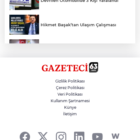
Devrilen Otomobilde 3 Kişi Yaralandı
Hikmet Başak’tan Ulaşım Çalışması
Haliliye'den Gençlere Büyük Destek
Taş Tepelere Yurt Dışı Tanıtımı
Gizlilik Politikası
Çerez Politikası
Veri Politikası
Gazze'de Soykırım Devam Ediyor
Kullanım Şartnamesi
Künye
İletişim
Fenerbahçe, Avantaj Elde Etti