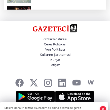
Otomobil Eşeğe Çarptı 4 Yaralı
Siverek’te Mahmut Gülel Dönemi
Gizlilik Politikası
Çerez Politikası
Veri Politikası
Filistin Konvoyuna Coşkulu Karşılama
Kullanım Şartnamesi
Künye
İletişim
Kazada 1 Kişi Öldü, 1 Kişi Yaralandı
Sizlere daha iyi hizmet sunabilmek adına sitemizde çerez