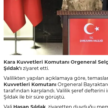
Kara Kuvvetleri Komutanı
Orgeneral Sel
Şıldak'ı
ziyaret etti.
Valilikten yapılan açıklamaya göre, temas
Kuvvetleri Komutanı
Orgeneral Bayraktaroğl
tarafından karşılandı. Valilik şeref defterin
Şıldak ile bir süre görüştü.
Vali
Hasan Şıldak
, ziyaretten duyduğu memn