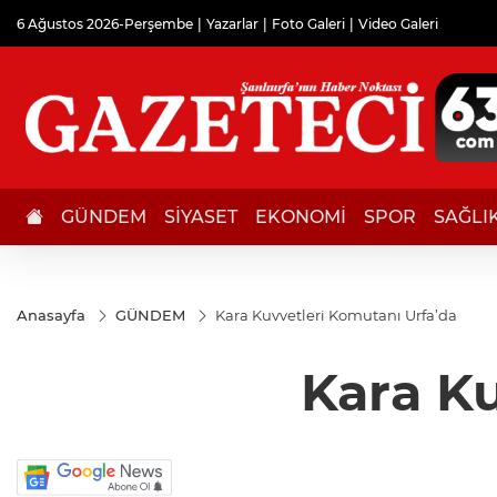
6 Ağustos 2026-Perşembe
Yazarlar
Foto Galeri
Video Galeri
GÜNDEM
SİYASET
EKONOMİ
SPOR
SAĞLI
Anasayfa
GÜNDEM
Kara Kuvvetleri Komutanı Urfa’da
Kara Ku