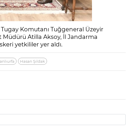
lı Tugay Komutanı Tuğgeneral Üzeyir
et Müdürü Atilla Aksoy, İl Jandarma
i yetkililer yer aldı.
anlıurfa
Hasan Şıldak