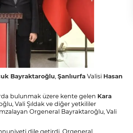
çuk Bayraktaroğlu
,
Şanlıurfa
Valisi
Hasan
larda bulunmak üzere kente gelen
Kara
u, Vali Şıldak ve diğer yetkililer
i imzalayan Orgeneral Bayraktaroğlu, Vali
uniyeti dile getirdi, Orgeneral