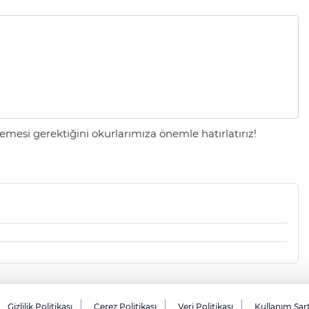
mesi gerektiğini okurlarımıza önemle hatırlatırız!
Gizlilik Politikası
Çerez Politikası
Veri Politikası
Kullanım Şar