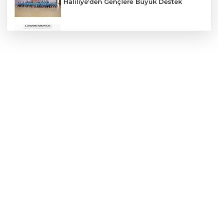
Haliliye'den Gençlere Büyük Destek
Çok Sayıda Ürün Ele Geçirildi
Hikmet Başak’tan Ulaşım Çalışması
Atatürk Bulvarında Asfalt Yenileniyor
Gazze'de Soykırım Devam Ediyor