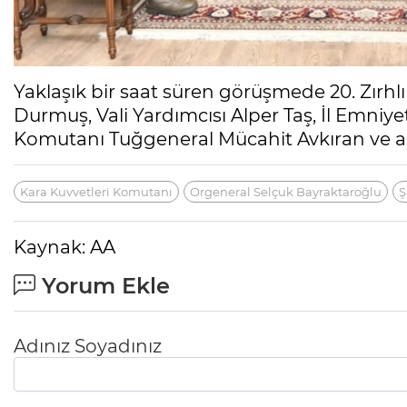
Yaklaşık bir saat süren görüşmede 20. Zırh
Durmuş, Vali Yardımcısı Alper Taş, İl Emniy
Komutanı Tuğgeneral Mücahit Avkıran ve asker
Kara Kuvvetleri Komutanı
Orgeneral Selçuk Bayraktaroğlu
Ş
Kaynak: AA
Yorum Ekle
Adınız Soyadınız