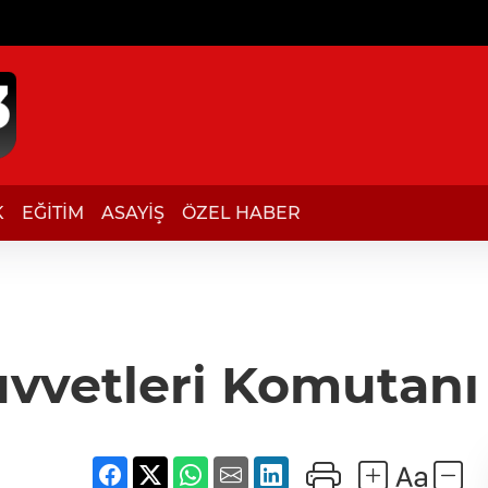
K
EĞİTİM
ASAYİŞ
ÖZEL HABER
vvetleri Komutanı