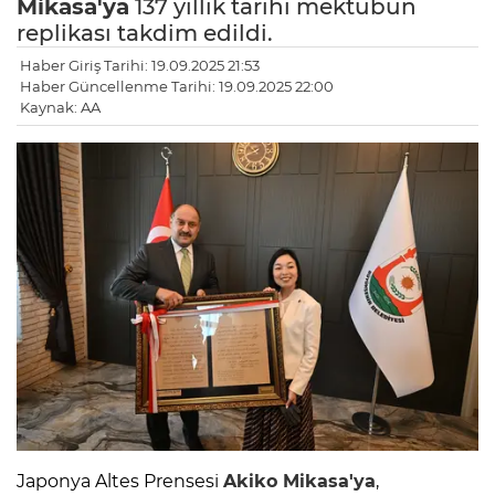
Mikasa'ya
137 yıllık tarihi mektubun
replikası takdim edildi.
Haber Giriş Tarihi: 19.09.2025 21:53
Haber Güncellenme Tarihi: 19.09.2025 22:00
Kaynak: AA
Japonya Altes Prensesi
Akiko Mikasa'ya
,