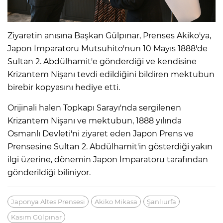
Ziyaretin anısına Başkan Gülpınar, Prenses Akiko'ya,
Japon İmparatoru Mutsuhito'nun 10 Mayıs 1888'de
Sultan 2. Abdülhamit'e gönderdiği ve kendisine
Krizantem Nişanı tevdi edildiğini bildiren mektubun
birebir kopyasını hediye etti.
Orijinali halen Topkapı Sarayı'nda sergilenen
Krizantem Nişanı ve mektubun, 1888 yılında
Osmanlı Devleti'ni ziyaret eden Japon Prens ve
Prensesine Sultan 2. Abdülhamit'in gösterdiği yakın
ilgi üzerine, dönemin Japon İmparatoru tarafından
gönderildiği biliniyor.
Japonya Altes Prensesi
Akiko Mikasa
Şanlıurfa
Kasım Gülpınar