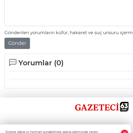
Gönderilen yorumların küfür, hakaret ve suç unsuru içerme
Gönder
Yorumlar (
0
)
×
Sizlere daha iyi hizmet sunabilmek adına sitemizde çerez
Whatsapp