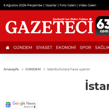
6 Ağustos 2026-Perşembe
Yazarlar
Foto Galeri
Video Galeri
GÜNDEM
SİYASET
EKONOMİ
SPOR
SAĞLI
Anasayfa
GÜNDEM
İstanbullulara hava uyarısı!
İsta