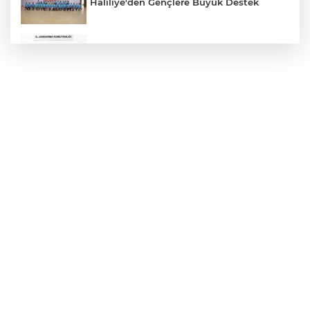
Haliliye'den Gençlere Büyük Destek
Çok Sayıda Ürün Ele Geçirildi
Hikmet Başak’tan Ulaşım Çalışması
Atatürk Bulvarında Asfalt Yenileniyor
Gazze'de Soykırım Devam Ediyor