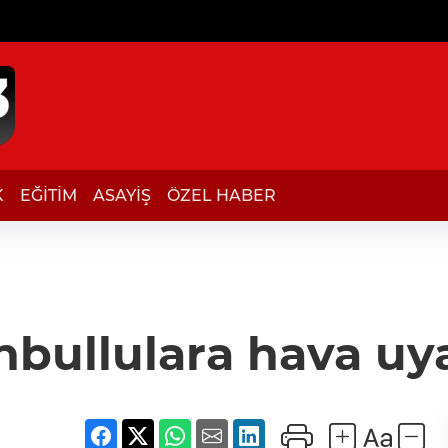
K
EĞİTİM
ASAYİŞ
ÖZEL HABER
nbullulara hava uya