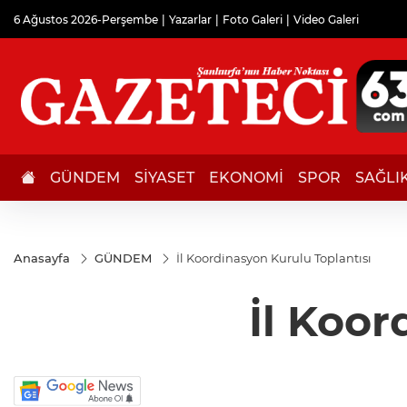
6 Ağustos 2026-Perşembe
Yazarlar
Foto Galeri
Video Galeri
GÜNDEM
SİYASET
EKONOMİ
SPOR
SAĞLI
Anasayfa
GÜNDEM
İl Koordinasyon Kurulu Toplantısı
İl Koor