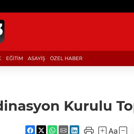
K
EĞİTİM
ASAYİŞ
ÖZEL HABER
dinasyon Kurulu To