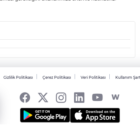
Gizlilik Politikası
Çerez Politikası
Veri Politikası
Kullanım Şar
sı... -
HABER YAZILIMI
ve TURKTICARET.NET projesidir Copyright© 2006-20