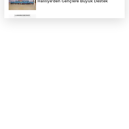
Haliliye'den Gençlere Büyük Destek
Çok Sayıda Ürün Ele Geçirildi
Hikmet Başak’tan Ulaşım Çalışması
Atatürk Bulvarında Asfalt Yenileniyor
Gazze'de Soykırım Devam Ediyor