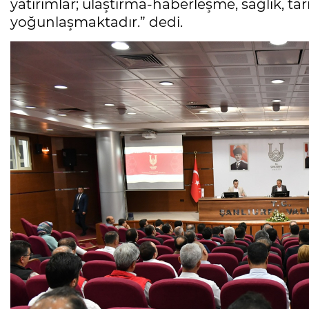
yatırımlar; ulaştırma-haberleşme, sağlık, ta
yoğunlaşmaktadır.” dedi.