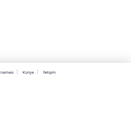
tnamesi
Künye
İletişim
26 Tüm hakları saklıdır.