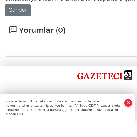
Gönder
Yorumlar (
0
)
×
Sizlere daha iyi hizmet sunabilmek adına sitemizde çerez
Whatsapp
konumlandırmaktayız. Kişisel verileriniz, KVKK ve GDPR kapsamında
toplanıp işlenir. Sitemizi kullanarak, çerezleri kullanmamızı kabul etmiş
olacaksınız.
Şanlıurfa'nın Haber Nokta