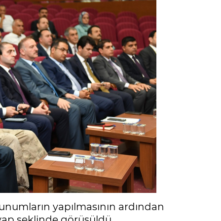
n sunumların yapılmasının ardından
vap şeklinde görüşüldü.