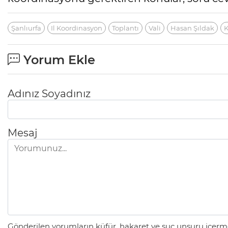
Şanlıurfa
Il Koordinasyon
Toplantı
Vali
Hasan Şıldak
Yorum Ekle
Adınız Soyadınız
Mesaj
Gönderilen yorumların küfür, hakaret ve suç unsuru içerme