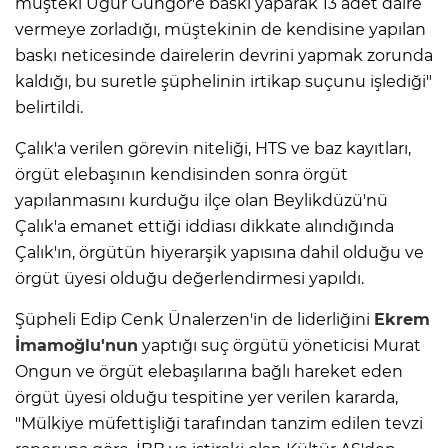
müşteki Uğur Güngör'e baskı yaparak 13 adet daire
vermeye zorladığı, müştekinin de kendisine yapılan
baskı neticesinde dairelerin devrini yapmak zorunda
kaldığı, bu suretle şüphelinin irtikap suçunu işlediği"
belirtildi.
Çalık'a verilen görevin niteliği, HTS ve baz kayıtları,
örgüt elebaşının kendisinden sonra örgüt
yapılanmasını kurduğu ilçe olan Beylikdüzü'nü
Çalık'a emanet ettiği iddiası dikkate alındığında
Çalık'ın, örgütün hiyerarşik yapısına dahil olduğu ve
örgüt üyesi olduğu değerlendirmesi yapıldı.
Şüpheli Edip Cenk Ünalerzen'in de liderliğini
Ekrem
İmamoğlu'nun
yaptığı suç örgütü yöneticisi Murat
Ongun ve örgüt elebaşılarına bağlı hareket eden
örgüt üyesi olduğu tespitine yer verilen kararda,
"Mülkiye müfettişliği tarafından tanzim edilen tevzi