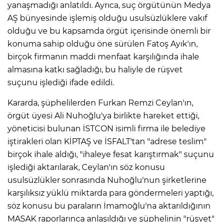
yanaşmadığı anlatıldı. Ayrıca, suç örgütünün Medya
AŞ bünyesinde işlemiş olduğu usulsüzlüklere vakıf
olduğu ve bu kapsamda örgüt içerisinde önemli bir
konuma sahip olduğu öne sürülen Fatoş Ayık'ın,
birçok firmanın maddi menfaat karşılığında ihale
almasına katkı sağladığı, bu haliyle de rüşvet
suçunu işlediği ifade edildi.
Kararda, şüphelilerden Furkan Remzi Ceylan'ın,
örgüt üyesi Ali Nuhoğlu'ya birlikte hareket ettiği,
yöneticisi bulunan İSTCON isimli firma ile belediye
iştirakleri olan KİPTAŞ ve İSFALT'tan "adrese teslim"
birçok ihale aldığı, "ihaleye fesat karıştırmak" suçunu
işlediği aktarılarak, Ceylan'ın söz konusu
usulsüzlükler sonrasında Nuhoğlu'nun şirketlerine
karşılıksız yüklü miktarda para göndermeleri yaptığı,
söz konusu bu paraların İmamoğlu'na aktarıldığının
MASAK raporlarınca anlaşıldığı ve şüphelinin "rüşvet"