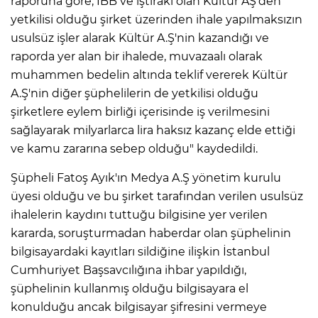
raporuna göre, İBB ve iştiraki olan Kültür AŞ'den
yetkilisi olduğu şirket üzerinden ihale yapılmaksızın
usulsüz işler alarak Kültür A.Ş'nin kazandığı ve
raporda yer alan bir ihalede, muvazaalı olarak
muhammen bedelin altında teklif vererek Kültür
A.Ş'nin diğer şüphelilerin de yetkilisi olduğu
şirketlere eylem birliği içerisinde iş verilmesini
sağlayarak milyarlarca lira haksız kazanç elde ettiği
ve kamu zararına sebep olduğu" kaydedildi.
Şüpheli Fatoş Ayık'ın Medya A.Ş yönetim kurulu
üyesi olduğu ve bu şirket tarafından verilen usulsüz
ihalelerin kaydını tuttuğu bilgisine yer verilen
kararda, soruşturmadan haberdar olan şüphelinin
bilgisayardaki kayıtları sildiğine ilişkin İstanbul
Cumhuriyet Başsavcılığına ihbar yapıldığı,
şüphelinin kullanmış olduğu bilgisayara el
konulduğu ancak bilgisayar şifresini vermeye