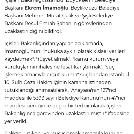
İçişleri Bakanlığı, İstanbul Büyükşehir Belediye
Başkanı
Ekrem İmamoğlu
, Beylikdüzü Belediye
Başkanı Mehmet Murat Çalık ve Şişli Belediye
Başkanı Resul Emrah Şahan'ın görevlerinden
uzaklaştırıldığını bildirdi.
İçişleri Bakanlığından yapılan açıklamada,
İmamoğlu'nun, "hukuka aykırı olarak kişisel verileri
kaydetmek", "rüşvet almak", "kamu kurum veya
kuruluşlarının ihalesine fesat karıştırmak", "suç
işlemek amacıyla örgüt kurma" suçlarından İstanbul
10. Sulh Ceza Hakimliğinin kararına istinaden
tutuklandığı anımsatılarak, "Anayasa'nın 127'nci
maddesi ile 5393 sayılı Belediye Kanunu'nun 47'nci
maddesi gereğince geçici bir tedbir olarak İçişleri
Bakanlığınca görevinden uzaklaştırılmıştır." ifadesine
yer verildi.
Çalık'ın, "irtikap" ve "suç işlemek amacıyla kurulan