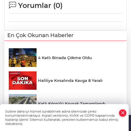
Yorumlar (
0
)
En Çok Okunan Haberler
4 Katlı Binada Çökme Oldu
Haliliye Kırsalında Kavga 8 Yaralı
Katlı Köprülü Kavşak Tamamlandı
Sizlere daha iyi hizmet sunabilmek adına sitemizde çerez
konumlandırmaktayız. Kişisel verileriniz, KVKK ve GDPR kapsamında
toplanıp işlenir. Sitemizi kullanarak, çerezleri kullanmamızı kabul etmiş
olacaksınız.
Urfa’da Ambulansta Doğum Yaptı
Anasayfa
Haber Ara
Yazarlar
İhbar Hattı