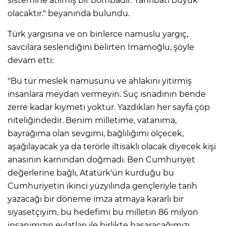
sistemine atılmış bir bombadır. Tahribatı büyük
olacaktır." beyanında bulundu.
Türk yargısına ve on binlerce namuslu yargıç,
savcılara seslendiğini belirten İmamoğlu, şöyle
devam etti:
"Bu tür meslek namusunu ve ahlakını yitirmiş
insanlara meydan vermeyin. Suç isnadının bende
zerre kadar kıymeti yoktur. Yazdıkları her sayfa çöp
niteliğindedir. Benim milletime, vatanıma,
bayrağıma olan sevgimi, bağlılığımı ölçecek,
aşağılayacak ya da terörle iltisaklı olacak diyecek kişi
anasının karnından doğmadı. Ben Cumhuriyet
değerlerine bağlı, Atatürk'ün kurduğu bu
Cumhuriyetin ikinci yüzyılında gençleriyle tarih
yazacağı bir döneme imza atmaya kararlı bir
siyasetçiyim, bu hedefimi bu milletin 86 milyon
insanımızın evlatları ile birlikte başaracağımızı