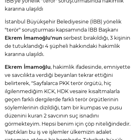
İBB'ye yönelik "terör" soruşturmasında hakimlik
kararına ulaşıldı
İstanbul Büyükşehir Belediyesine (İBB) yönelik
"terör" soruşturması kapsamında İBB Başkanı
Ekrem İmamoğlu'nun
serbest bırakıldığı, 3 kişinin
de tutuklandığı 4 şüpheli hakkındaki hakimlik
kararına ulaşıldı.
Ekrem İmamoğlu
, hakimlik ifadesinde, emniyette
ve savcılıkta verdiği beyanları tekrar ettiğini
belirterek, "Sayfalarca PKK terör örgütü, hiç
ilgilenmediğim KCK, HDK vesaire kısaltmalarla
geçen farklı dergilerde farklı terör örgütlerinin
söylemlerinin dizildiği, tam bir kumpas ve pusu
düzenini kuran 2 savcının suç isnadını
görmekteyim. Hepsi benim için çöp niteliğindedir.
Yaptıkları bu iş ve işlemler ülkemizin adalet