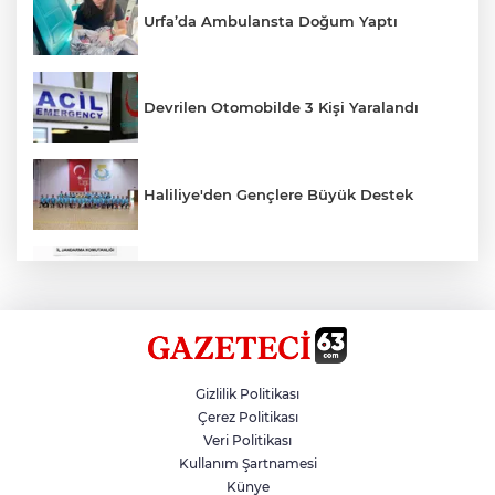
Urfa’da Ambulansta Doğum Yaptı
Devrilen Otomobilde 3 Kişi Yaralandı
Haliliye'den Gençlere Büyük Destek
Çok Sayıda Ürün Ele Geçirildi
Hikmet Başak’tan Ulaşım Çalışması
Gizlilik Politikası
Çerez Politikası
Veri Politikası
Atatürk Bulvarında Asfalt Yenileniyor
Kullanım Şartnamesi
Künye