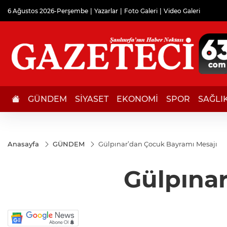
6 Ağustos 2026-Perşembe
Yazarlar
Foto Galeri
Video Galeri
GÜNDEM
SİYASET
EKONOMİ
SPOR
SAĞLI
Anasayfa
GÜNDEM
Gülpınar’dan Çocuk Bayramı Mesajı
Gülpına