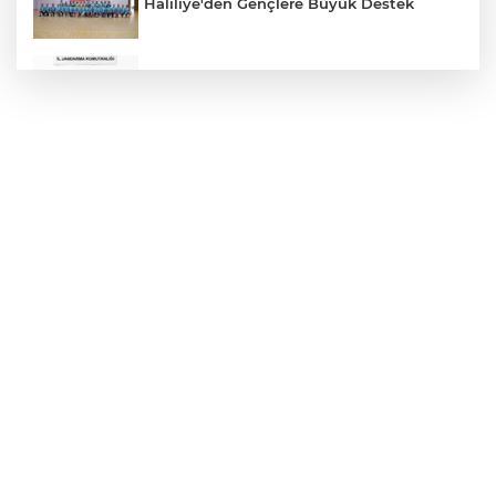
Haliliye'den Gençlere Büyük Destek
Çok Sayıda Ürün Ele Geçirildi
Hikmet Başak’tan Ulaşım Çalışması
Atatürk Bulvarında Asfalt Yenileniyor
Gazze'de Soykırım Devam Ediyor