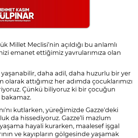
 Millet Meclisi’nin açıldığı bu anlamlı
zi emanet ettiğimiz yavrularımıza olan
 yaşanabilir, daha adil, daha huzurlu bir yer
m olarak attığımız her adımda çocuklarımızı
riyoruz. Çünkü biliyoruz ki bir çocuğun
e bakamaz.
ı'nı kutlarken, yüreğimizde Gazze'deki
kluk da hissediyoruz. Gazze’li mazlum
k yaşama hayali kurarken, maalesef işgal
rının ve kayıpların gölgesinde yaşamak