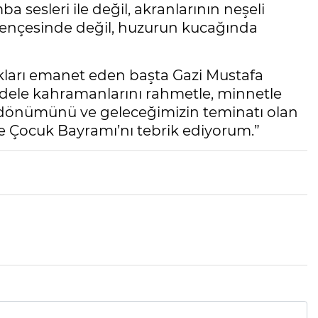
a sesleri ile değil, akranlarının neşeli
n pençesinde değil, huzurun kucağında
kları emanet eden başta Gazi Mustafa
dele kahramanlarını rahmetle, minnetle
yıl dönümünü ve geleceğimizin teminatı olan
e Çocuk Bayramı’nı tebrik ediyorum.”