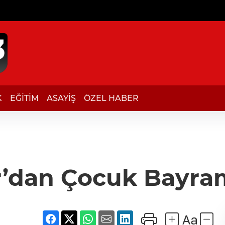
K
EĞİTİM
ASAYİŞ
ÖZEL HABER
r’dan Çocuk Bayram