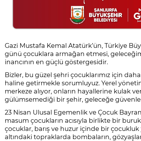
Gazi Mustafa Kemal Atatürk’ün, Türkiye Büyük
günü çocuklara armağan etmesi, geleceğimi
inancının en güçlü göstergesidir.
Bizler, bu güzel şehri çocuklarımız için daha
haline getirmekle sorumluyuz. Yerel yöneti
merkeze alıyor, onların hayallerine kulak ve
gülümsemediği bir şehir, geleceğe güvenl
23 Nisan Ulusal Egemenlik ve Çocuk Bayram
masum çocukların acısıyla birlikte bir buru
çocuklar, barış ve huzur içinde bir çocuklu
altındaki topraklarda bombaların, gözyaşla