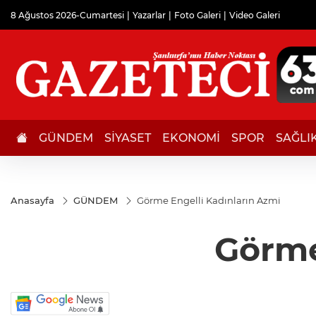
8 Ağustos 2026-Cumartesi
Yazarlar
Foto Galeri
Video Galeri
GÜNDEM
SİYASET
EKONOMİ
SPOR
SAĞLI
Anasayfa
GÜNDEM
Görme Engelli Kadınların Azmi
Görme