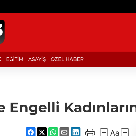
K
EĞİTİM
ASAYİŞ
ÖZEL HABER
 Engelli Kadınları