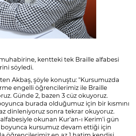
uhabirine, kentteki tek Braille alfabesi
ini söyledi.
irten Akbaş, şöyle konuştu: "Kursumuzda
e engelli öğrencilerimiz ile Braille
ruz. Günde 2, bazen 3 cüz okuyoruz.
oyunca burada olduğumuz için bir kısmını
az dinleniyoruz sonra tekrar okuyoruz.
e alfabesiyle okunan Kur'an-ı Kerim'i gün
y boyunca kursumuz devam ettiği için
a öğrencilerimiz en az 1 hatim kendisi