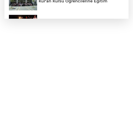
Kur'an Kursu Öğrencilerine Eğitim
Otomobil Eşeğe Çarptı 4 Yaralı
Siverek’te Mahmut Gülel Dönemi
Filistin Konvoyuna Coşkulu Karşılama
Kazada 1 Kişi Öldü, 1 Kişi Yaralandı