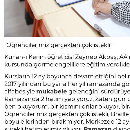
"Öğrencilerimiz gerçekten çok istekli"
Kur'an-ı Kerim öğreticisi Zeynep Akbaş, AA m
kursunda görme engellilere eğitim verdikler
Kursların 12 ay boyunca devam ettiğini bel
2017 yılından bu yana her yıl ramazanda görm
alfabesiyle
mukabele
geleneğini sürdürüyo
Ramazanda 2 hatim yapıyoruz. Zaten gün b
ben okuyorum, bir kısmını onlar okuyor, bir
Öğrencilerimiz gerçekten çok istekli, Braill
boyu ellerinden bırakmıyor. Merkezde 12 a
sürekli hatimlerimiz oluyor.
Ramazan
dışınd