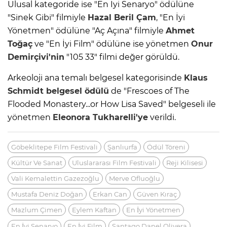
Ulusal kategoride ise "En İyi Senaryo" ödülüne
"Sinek Gibi" filmiyle
Hazal Beril Çam
, "En İyi
Yönetmen" ödülüne "Aç Açına" filmiyle
Ahmet
Toğaç
ve "En İyi Film" ödülüne ise yönetmen
Onur
Demirçivi'nin
"105 33" filmi değer görüldü.
Arkeoloji ana temalı belgesel kategorisinde
Klaus
Schmidt belgesel ödülü
de "Frescoes of The
Flooded Monastery...or How Lisa Saved" belgeseli ile
yönetmen
Eleonora Tukharelli'ye
verildi.
Göbeklitepe Film Festivali
Şanlıurfa
Ödül Töreni
Kültür Ve Sanat
Uluslararası Film Festivali
Reji Kilisesi
Vali Kemalettin Gazezoğlu
Merve Ofluoğlu
Mustafa Deniz Doğan
Erkan Can
Güven Kıraç
Mazlum Çimen
Eylem Kaftan
En İyi Yönetmen
En İyi Senaryo
En İyi Film
Santago Danel Olivera