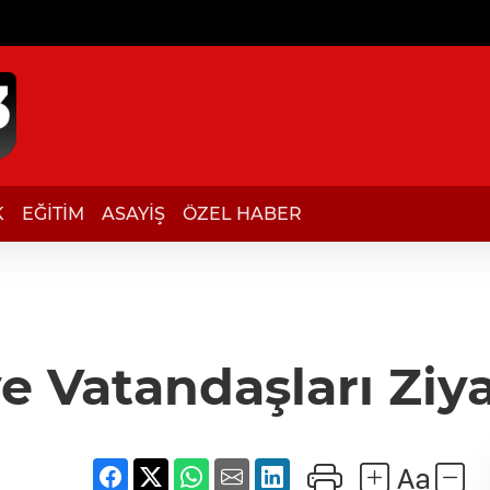
K
EĞİTİM
ASAYİŞ
ÖZEL HABER
e Vatandaşları Ziya