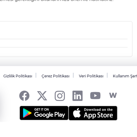
Gizlilik Politikası
Çerez Politikası
Veri Politikası
Kullanım Şar
sı... -
HABER YAZILIMI
ve TURKTICARET.NET projesidir Copyright© 2006-20