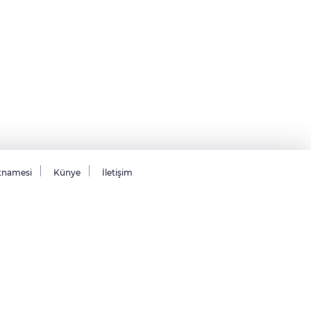
tnamesi
Künye
İletişim
26 Tüm hakları saklıdır.