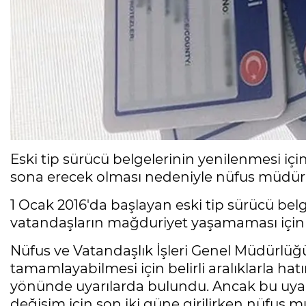
Eski tip sürücü belgelerinin yenilenmesi iç
sona erecek olması nedeniyle nüfus müdürl
1 Ocak 2016'da başlayan eski tip sürücü bel
vatandaşların mağduriyet yaşamaması için d
Nüfus ve Vatandaşlık İşleri Genel Müdürlüğü
tamamlayabilmesi için belirli aralıklarla h
yönünde uyarılarda bulundu. Ancak bu uyar
değişim için son iki güne girilirken nüfus m