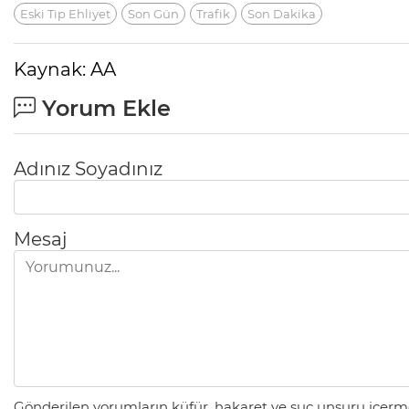
Eski Tip Ehliyet
Son Gün
Trafik
Son Dakika
Kaynak: AA
Yorum Ekle
Adınız Soyadınız
Mesaj
Gönderilen yorumların küfür, hakaret ve suç unsuru içerme