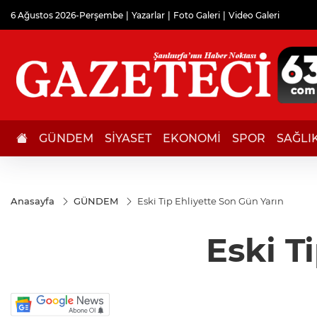
6 Ağustos 2026-Perşembe
Yazarlar
Foto Galeri
Video Galeri
GÜNDEM
SİYASET
EKONOMİ
SPOR
SAĞLI
Anasayfa
GÜNDEM
Eski Tip Ehliyette Son Gün Yarın
Eski T