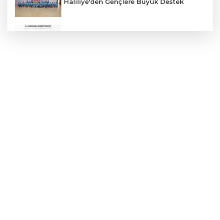
Haliliye'den Gençlere Büyük Destek
Çok Sayıda Ürün Ele Geçirildi
Hikmet Başak’tan Ulaşım Çalışması
Atatürk Bulvarında Asfalt Yenileniyor
Gazze'de Soykırım Devam Ediyor