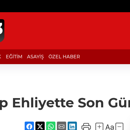
K
EĞİTİM
ASAYİŞ
ÖZEL HABER
ip Ehliyette Son Gü