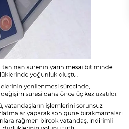
in tanınan sürenin yarın mesai bitiminde
üklerinde yoğunluk oluştu.
gelerinin yenilenmesi sürecinde,
eğişim süresi daha önce üç kez uzatıldı.
, vatandaşların işlemlerini sorunsuz
atırlatmalar yaparak son güne bırakmamaları
ılara rağmen birçok vatandaş, indirimli
üdürlüklerinin yolunu tuttu.