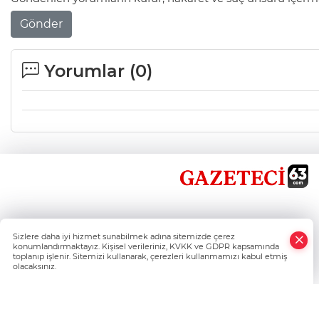
Gönder
Yorumlar (
0
)
×
Sizlere daha iyi hizmet sunabilmek adına sitemizde çerez
Whatsapp
konumlandırmaktayız. Kişisel verileriniz, KVKK ve GDPR kapsamında
toplanıp işlenir. Sitemizi kullanarak, çerezleri kullanmamızı kabul etmiş
olacaksınız.
Şanlıurfa'nın Haber Nokta