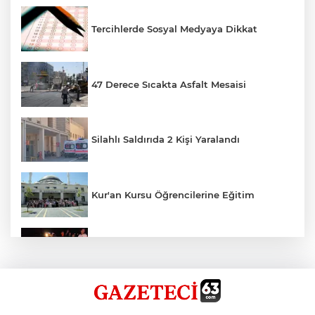
Tercihlerde Sosyal Medyaya Dikkat
47 Derece Sıcakta Asfalt Mesaisi
Silahlı Saldırıda 2 Kişi Yaralandı
Kur'an Kursu Öğrencilerine Eğitim
Otomobil Eşeğe Çarptı 4 Yaralı
Siverek’te Mahmut Gülel Dönemi