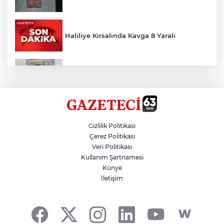
Haliliye Kırsalında Kavga 8 Yaralı
Toplu Taşımada Klima Denetimleri
Hikmet Başak’tan Ulaşım Çalışması
Gizlilik Politikası
Çerez Politikası
Veri Politikası
Sezon 18 Ağustos'ta Başlayacak
Kullanım Şartnamesi
Künye
İletişim
LGS Yerleştirme Sonuçları Açıklandı