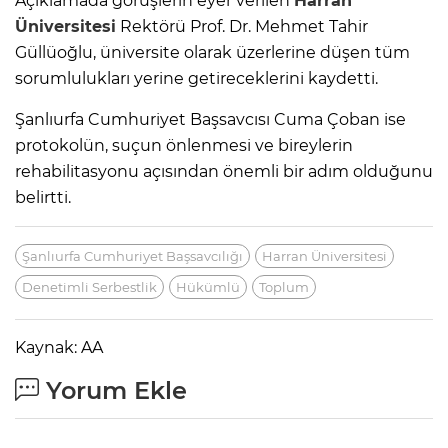
Açıklamada görüşlerin eyer verilen
Harran
Üniversitesi
Rektörü Prof. Dr. Mehmet Tahir
Güllüoğlu, üniversite olarak üzerlerine düşen tüm
sorumlulukları yerine getireceklerini kaydetti.
Şanlıurfa Cumhuriyet Başsavcısı Cuma Çoban ise
protokolün, suçun önlenmesi ve bireylerin
rehabilitasyonu açısından önemli bir adım olduğunu
belirtti.
Şanlıurfa Cumhuriyet Başsavcılığı
Harran Üniversitesi
Denetimli Serbestlik
Hükümlü
Toplum
Kaynak: AA
Yorum Ekle