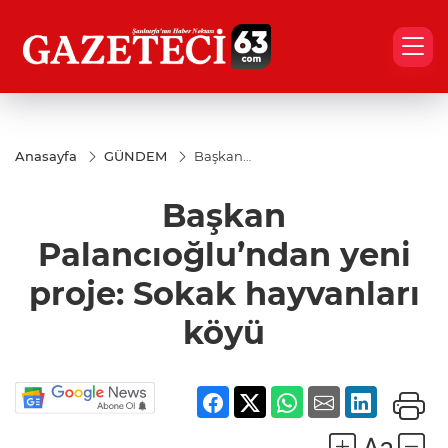
Anasayfa
GÜNDEM
Başkan
Palancıoğlu’ndan
yeni proje: Sokak
Başkan
hayvanları köyü
Palancıoğlu’ndan yeni
proje: Sokak hayvanları
köyü