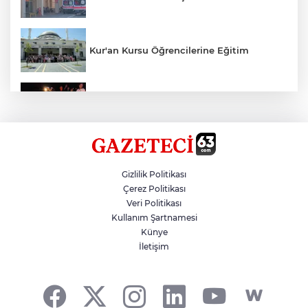
Kur'an Kursu Öğrencilerine Eğitim
Otomobil Eşeğe Çarptı 4 Yaralı
Siverek’te Mahmut Gülel Dönemi
Gizlilik Politikası
Çerez Politikası
Veri Politikası
Filistin Konvoyuna Coşkulu Karşılama
Kullanım Şartnamesi
Künye
İletişim
Kazada 1 Kişi Öldü, 1 Kişi Yaralandı