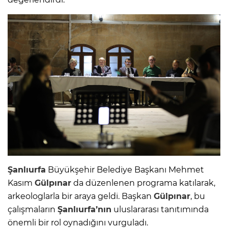
Şanlıurfa
Büyükşehir Belediye Başkanı Mehmet
Kasım
Gülpınar
da düzenlenen programa katılarak,
arkeologlarla bir araya geldi. Başkan
Gülpınar
, bu
çalışmaların
Şanlıurfa’nın
uluslararası tanıtımında
önemli bir rol oynadığını vurguladı.