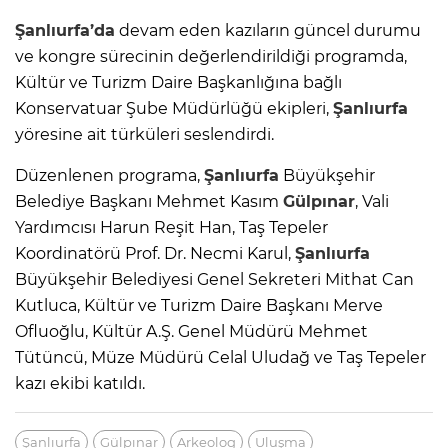
Şanlıurfa’da
devam eden kazıların güncel durumu
ve kongre sürecinin değerlendirildiği programda,
Kültür ve Turizm Daire Başkanlığına bağlı
Konservatuar Şube Müdürlüğü ekipleri,
Şanlıurfa
yöresine ait türküleri seslendirdi.
Düzenlenen programa,
Şanlıurfa
Büyükşehir
Belediye Başkanı Mehmet Kasım
Gülpınar
, Vali
Yardımcısı Harun Reşit Han, Taş Tepeler
Koordinatörü Prof. Dr. Necmi Karul,
Şanlıurfa
Büyükşehir Belediyesi Genel Sekreteri Mithat Can
Kutluca, Kültür ve Turizm Daire Başkanı Merve
Ofluoğlu, Kültür A.Ş. Genel Müdürü Mehmet
Tütüncü, Müze Müdürü Celal Uludağ ve Taş Tepeler
kazı ekibi katıldı.
Şanlıurfa
Gülpınar
Arkeolog
Uluşma