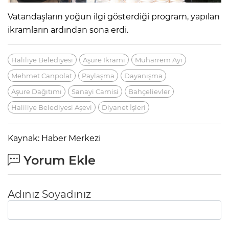
Vatandaşların yoğun ilgi gösterdiği program, yapılan
ikramların ardından sona erdi.
Haliliye Belediyesi
Aşure Ikramı
Muharrem Ayı
Mehmet Canpolat
Paylaşma
Dayanışma
Aşure Dağıtımı
Sanayi Camisi
Bahçelievler
Haliliye Belediyesi Aşevi
Diyanet İşleri
Kaynak: Haber Merkezi
Yorum Ekle
Adınız Soyadınız