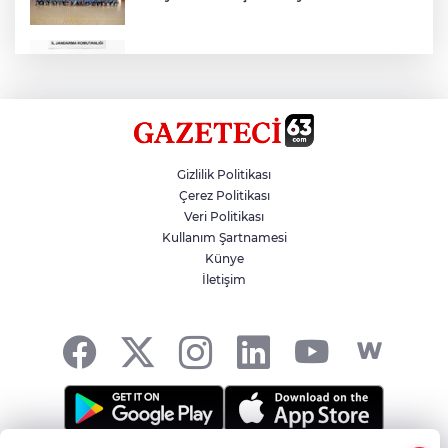
Çok Sayıda Ürün Ele Geçirildi
Hikmet Başak’tan Ulaşım Çalışması
Gizlilik Politikası
Çerez Politikası
Veri Politikası
Atatürk Bulvarında Asfalt Yenileniyor
Kullanım Şartnamesi
Künye
İletişim
Gazze'de Soykırım Devam Ediyor