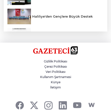
Haliliye'den Gençlere Büyük Destek
Çok Sayıda Ürün Ele Geçirildi
Hikmet Başak’tan Ulaşım Çalışması
Gizlilik Politikası
Çerez Politikası
Veri Politikası
Atatürk Bulvarında Asfalt Yenileniyor
Kullanım Şartnamesi
Künye
İletişim
Gazze'de Soykırım Devam Ediyor