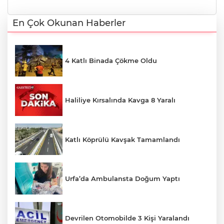
En Çok Okunan Haberler
4 Katlı Binada Çökme Oldu
Haliliye Kırsalında Kavga 8 Yaralı
Katlı Köprülü Kavşak Tamamlandı
Urfa’da Ambulansta Doğum Yaptı
Devrilen Otomobilde 3 Kişi Yaralandı