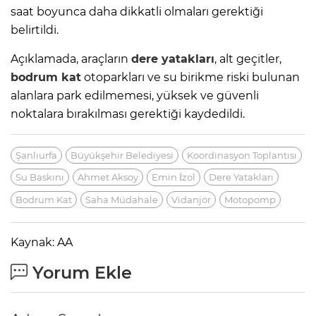
saat boyunca daha dikkatli olmaları gerektiği
belirtildi.
Açıklamada, araçların
dere yatakları
, alt geçitler,
bodrum kat
otoparkları ve su birikme riski bulunan
alanlara park edilmemesi, yüksek ve güvenli
noktalara bırakılması gerektiği kaydedildi.
Şanlıurfa
Büyükşehir Belediyesi
Koordinasyon Toplantısı
Su Baskını
Ahmet Aksoy
Emin İzol
Dere Yatakları
Bodrum Kat
Saha Müdahale
Vidanjör
Motopomp
Kaynak: AA
Yorum Ekle