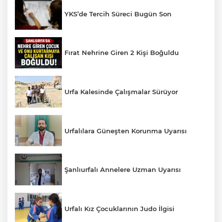
YKS’de Tercih Süreci Bugün Son
Fırat Nehrine Giren 2 Kişi Boğuldu
Urfa Kalesinde Çalışmalar Sürüyor
Urfalılara Güneşten Korunma Uyarısı
Şanlıurfalı Annelere Uzman Uyarısı
Urfalı Kız Çocuklarının Judo İlgisi