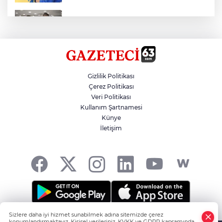
Kırtasiye Ürünlerine Denetim Başladı
Zincirleme Kazada 7 Kişi Yaralandı
Gizlilik Politikası
Çerez Politikası
Veri Politikası
Şanlıurfalı 300 Kadına İstihdam
Kullanım Şartnamesi
Künye
İletişim
Çinli Arkeologlar, Yoğunburç’ta
Sizlere daha iyi hizmet sunabilmek adına sitemizde çerez
Şanlıurfa'nın Haber Noktası... -
HABER YAZILIMI
ve
konumlandırmaktayız. Kişisel verileriniz, KVKK ve GDPR kapsamında