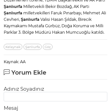
Düzenlenen törene, TBMM Başkanvekili ve AK Parti
Şanlıurfa
Milletvekili Bekir Bozdağ, AK Parti
Şanlıurfa
milletvekilleri Faruk Pınarbaşı, Mehmet Ali
Cevheri,
Şanlıurfa
Valisi Hasan Şıldak, Birecik
Kaymakamı Mustafa Gürbüz, Doğa Koruma ve Milli
Parklar 3. Bölge Müdürü Hakan Mumcuoğlu katıldı.
Kelaynak
Şanlıurfa
Göç
Kaynak: AA
Yorum Ekle
Adınız Soyadınız
Mesaj