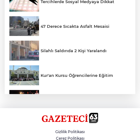
Tercihlerde Sosyal Medyaya Dikkat
47 Derece Sıcakta Asfalt Mesaisi
Silahlı Saldırıda 2 Kişi Yaralandı
Kur'an Kursu Öğrencilerine Eğitim
Otomobil Eşeğe Çarptı 4 Yaralı
Siverek’te Mahmut Gülel Dönemi
Gizlilik Politikası
Çerez Politikası