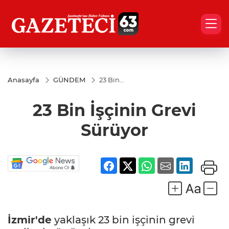
Anasayfa
GÜNDEM
23 Bin
İşçinin
Grevi
23 Bin İşçinin Grevi
Sürüyor
Sürüyor
İzmir'de
yaklaşık 23 bin işçinin grevi