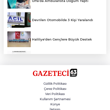
Urfa’da Ambulansta Doğum Yaptı
Devrilen Otomobilde 3 Kişi Yaralandı
Haliliye'den Gençlere Büyük Destek
Çok Sayıda Ürün Ele Geçirildi
Hikmet Başak’tan Ulaşım Çalışması
Gizlilik Politikası
Çerez Politikası
Veri Politikası
Atatürk Bulvarında Asfalt Yenileniyor
Kullanım Şartnamesi
Künye
İletişim