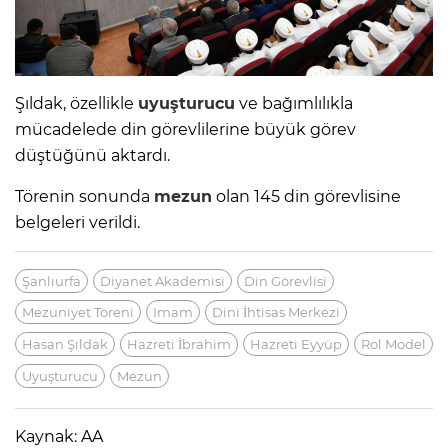
Şıldak, özellikle
uyuşturucu
ve bağımlılıkla
mücadelede din görevlilerine büyük görev
düştüğünü aktardı.
Törenin sonunda
mezun
olan 145 din görevlisine
belgeleri verildi.
Şanlıurfa
Diyanet Akademisi
Din Görevlisi
Mezuniyet Töreni
Imam
Dini İhtisas Merkezi
Hasan Şıldak
Hazreti İbrahim
Hazreti Eyyüp
Rol Model
Uyuşturucu
Mezun
Kaynak: AA