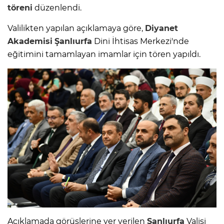
töreni
düzenlendi.
Valilikten yapılan açıklamaya göre,
Diyanet
Akademisi
Şanlıurfa
Dini İhtisas Merkezi'nde
eğitimini tamamlayan imamlar için tören yapıldı.
Açıklamada görüşlerine yer verilen
Şanlıurfa
Valisi