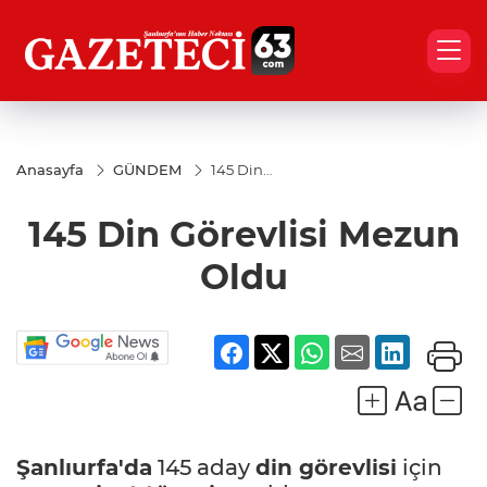
Anasayfa
GÜNDEM
145 Din
Görevlisi
Mezun
145 Din Görevlisi Mezun
Oldu
Oldu
Şanlıurfa'da
145 aday
din görevlisi
için