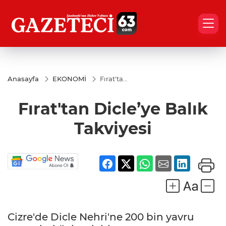
Anasayfa
EKONOMİ
Fırat'tan
Dicle’ye
Balık
Fırat'tan Dicle’ye Balık
Takviyesi
Takviyesi
Cizre'de Dicle Nehri'ne 200 bin yavru