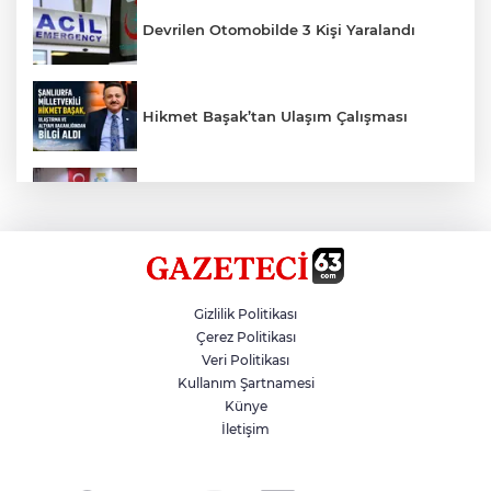
Devrilen Otomobilde 3 Kişi Yaralandı
Hikmet Başak’tan Ulaşım Çalışması
Haliliye'den Gençlere Büyük Destek
Çok Sayıda Ürün Ele Geçirildi
Gizlilik Politikası
Çerez Politikası
Veri Politikası
Taş Tepelere Yurt Dışı Tanıtımı
Kullanım Şartnamesi
Künye
İletişim
Gazze'de Soykırım Devam Ediyor