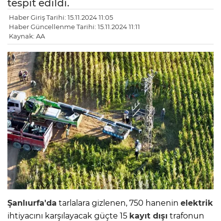
tespit edildi.
Haber Giriş Tarihi: 15.11.2024 11:05
Haber Güncellenme Tarihi: 15.11.2024 11:11
Kaynak: AA
Şanlıurfa'da
tarlalara gizlenen, 750 hanenin
elektrik
ihtiyacını karşılayacak güçte 15
kayıt dışı
trafonun