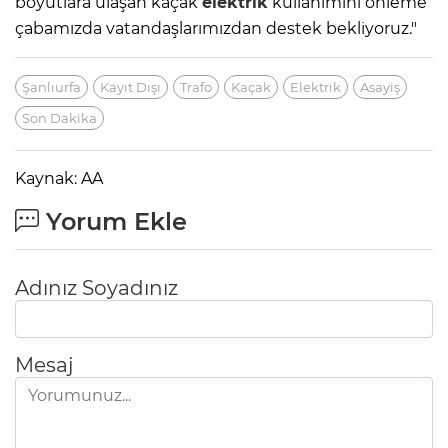
boyutlara ulaşan kaçak
elektrik
kullanımını önleme
çabamızda vatandaşlarımızdan destek bekliyoruz."
Şanlıurfa
Kayıt Dışı
Trafo
Kaçak
Elektrik
Asayiş
Son Dakika
Kaynak: AA
Yorum Ekle
Adınız Soyadınız
Mesaj