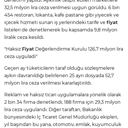
denetimi yapıldı. Aykırılık tespit edilen marketlere
32,5 milyon lira ceza verilmesi uygun görüldü. 6 bin
454 restoran, lokanta, kafe pastane gibi yiyecek ve
içecek hizmeti sunan iş yerlerindeki tarife ve
fiyat
listeleri de denetlenerek bu kapsamda 9,8 milyon
liralık ceza kesildi.
"Haksız
Fiyat
Değerlendirme Kurulu 126,7 milyon lira
ceza uyguladı"
Geçen ay tüketicilerin taraf olduğu sözleşmelere
aykırı davranıldığı belirlenen 25 ayrı dosyada 52,7
milyon lira ceza verilmesi kararlaştırıldı.
Reklam ve haksız ticari uygulamalara yönelik olarak
2 bin 34 firma denetlendi, 188 firma için 29,3 milyon
lira ceza uygulandı. Diğer taraftan, Bakanlık
bünyesindeki İç Ticaret Genel Müdürlüğü ekipleri,
yıl başından bu yana, otomotiv, emlak, kuyumculuk