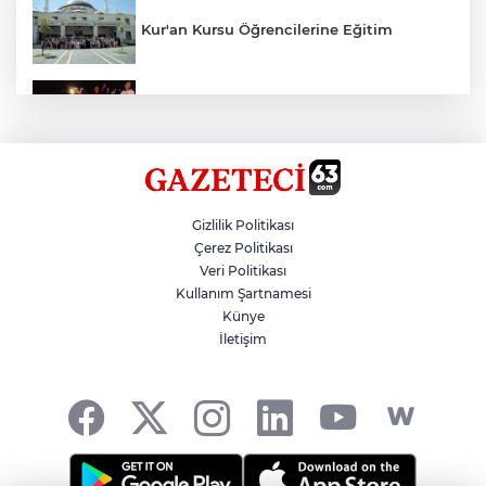
Kur'an Kursu Öğrencilerine Eğitim
Otomobil Eşeğe Çarptı 4 Yaralı
Siverek’te Mahmut Gülel Dönemi
Gizlilik Politikası
Çerez Politikası
Veri Politikası
Filistin Konvoyuna Coşkulu Karşılama
Kullanım Şartnamesi
Künye
İletişim
Kazada 1 Kişi Öldü, 1 Kişi Yaralandı