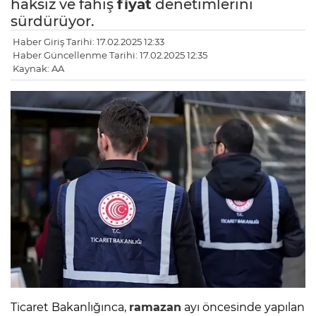
haksız ve fahiş
fiyat
denetimlerini
sürdürüyor.
Haber Giriş Tarihi: 17.02.2025 12:33
Haber Güncellenme Tarihi: 17.02.2025 12:35
Kaynak: AA
Ticaret Bakanlığınca,
ramazan
ayı öncesinde yapılan