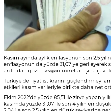
Kasım ayında aylık enflasyonun son 2,5 yılın
enflasyonun da yüzde 31,07'ye gerileyerek s
ardından gözler
asgari ücret
artışına çevril
Türkiye'de fiyat istikrarını güçlendirmeyi
etkileri kasım verileriyle birlikte daha net ort
Ekim 2022'de yüzde 85,51 ile zirve yapan yıll
kasımda yüzde 31,07 ile son 4 yılın en düşük 
2,04 ile son 2,5 yılın en düşük seviyesine g