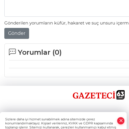
Gönderilen yorumların küfür, hakaret ve suç unsuru içerme
Gönder
Yorumlar (
0
)
×
Sizlere daha iyi hizmet sunabilmek adına sitemizde çerez
Whatsapp
konumlandırmaktayız. Kişisel verileriniz, KVKK ve GDPR kapsamında
toplanıp işlenir. Sitemizi kullanarak, çerezleri kullanmamızı kabul etmiş