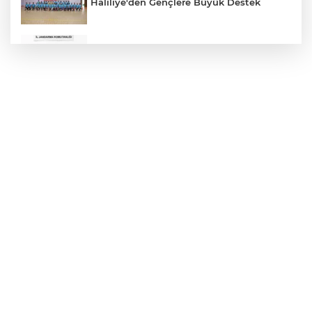
Haliliye'den Gençlere Büyük Destek
Çok Sayıda Ürün Ele Geçirildi
Hikmet Başak’tan Ulaşım Çalışması
Atatürk Bulvarında Asfalt Yenileniyor
Gazze'de Soykırım Devam Ediyor