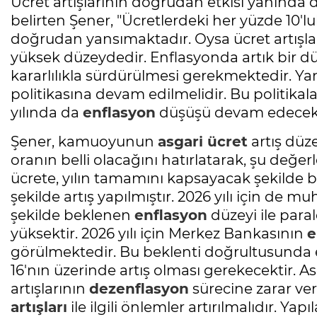
Ücret artışlarının doğrudan etkisi yanında 
belirten Şener, "Ücretlerdeki her yüzde 10'lu
doğrudan yansımaktadır. Oysa ücret artışlar
yüksek düzeydedir. Enflasyonda artık bir düş
kararlılıkla sürdürülmesi gerekmektedir. Ya
politikasına devam edilmelidir. Bu politikala
yılında da
enflasyon
düşüşü devam edecekti
Şener, kamuoyunun
asgari ücret
artış düze
oranın belli olacağını hatırlatarak, şu değe
ücrete, yılın tamamını kapsayacak şekilde
şekilde artış yapılmıştır. 2026 yılı için de
şekilde beklenen
enflasyon
düzeyi ile paral
yüksektir. 2026 yılı için Merkez Bankasının
e
görülmektedir. Bu beklenti doğrultusunda
16'nın üzerinde artış olması gerekecektir. A
artışlarının
dezenflasyon
sürecine zarar ve
artışları
ile ilgili önlemler artırılmalıdır. Yap