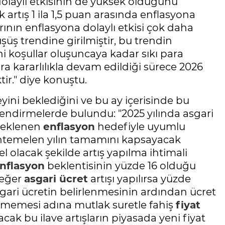
dolaylı etkisinin de yüksek olduğunu
k artış 1 ila 1,5 puan arasında enflasyona
ının enflasyona dolaylı etkisi çok daha
üş trendine girilmiştir, bu trendin
ni koşullar oluşuncaya kadar sıkı para
ra kararlılıkla devam edildiği sürece 2026
r." diye konuştu.
yini beklediğini ve bu ay içerisinde bu
rlendirmelerde bulundu: "2025 yılında asgari
 beklenen
enflasyon
hedefiyle uyumlu
 muhtemelen yılın tamamını kapsayacak
el olacak şekilde artış yapılma ihtimali
nflasyon
beklentisinin yüzde 16 olduğu
 eğer
asgari ücret
artışı yapılırsa yüzde
sgari ücretin belirlenmesinin ardından ücret
rmemesi adına mutlak suretle fahiş
fiyat
ılacak bu ilave artışların piyasada yeni fiyat