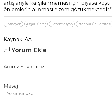
artışlarıyla karşılanmaması için piyasa koşu
önlemlerin alınması elzem gözükmektedir."
Enflasyon
Asgari Ücret
Dezenflasyon
İstanbul Üniversitesi
Kaynak: AA
Yorum Ekle
Adınız Soyadınız
Mesaj