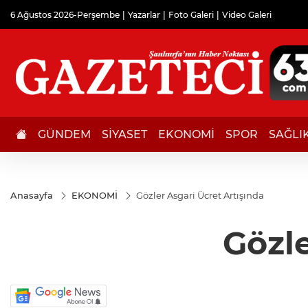
6 Ağustos 2026-Perşembe
Yazarlar
Foto Galeri
Video Galeri
GÜNDEM
SİYASET
EKONOMİ
SPOR
SAĞLI
Anasayfa
EKONOMİ
Gözler Asgari Ücret Artışında
Gözle