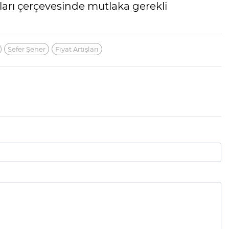
lları çerçevesinde mutlaka gerekli
Sefer Şener
Fiyat Artışları