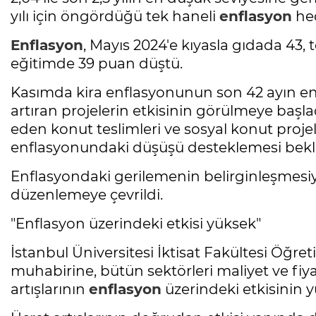
yılı için öngördüğü tek haneli
enflasyon
hed
Enflasyon
, Mayıs 2024'e kıyasla gıdada 43, 
eğitimde 39 puan düştü.
Kasımda kira enflasyonunun son 42 ayın en
artıran projelerin etkisinin görülmeye baş
eden konut teslimleri ve sosyal konut projel
enflasyonundaki düşüşü desteklemesi bekl
Enflasyondaki gerilemenin belirginleşmesiyle
düzenlemeye çevrildi.
"Enflasyon üzerindeki etkisi yüksek"
İstanbul Üniversitesi İktisat Fakültesi Öğret
muhabirine, bütün sektörleri maliyet ve fiya
artışlarının
enflasyon
üzerindeki etkisinin 