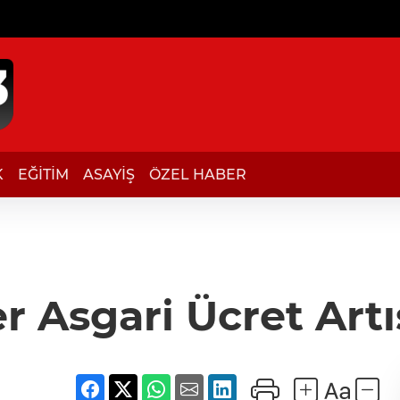
K
EĞİTİM
ASAYİŞ
ÖZEL HABER
r Asgari Ücret Art