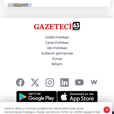
Toplu Taşımada Klima Denetimleri
Hikmet Başak’tan Ulaşım Çalışması
Gizlilik Politikası
Çerez Politikası
Veri Politikası
Sezon 18 Ağustos'ta Başlayacak
Kullanım Şartnamesi
Künye
İletişim
LGS Yerleştirme Sonuçları Açıklandı
Sizlere daha iyi hizmet sunabilmek adına sitemizde çerez
Şanlıurfa'nın Haber Noktası... -
HABER YAZILIMI
ve
konumlandırmaktayız. Kişisel verileriniz, KVKK ve GDPR kapsamında