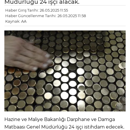
Müdürlüğü 24 işçi alacak.
Haber Giriş Tarihi: 26.05.2025 11:55
Haber Güncellenme Tarihi: 26.05.2025 11:58
Kaynak: AA
Hazine ve Maliye Bakanlığı Darphane ve Damga
Matbaası Genel Müdürlüğü 24 işçi istihdam edecek.