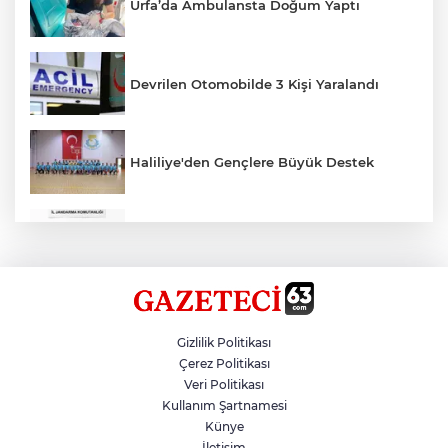
Urfa’da Ambulansta Doğum Yaptı
Devrilen Otomobilde 3 Kişi Yaralandı
Haliliye'den Gençlere Büyük Destek
Çok Sayıda Ürün Ele Geçirildi
Hikmet Başak’tan Ulaşım Çalışması
Gizlilik Politikası
Çerez Politikası
Veri Politikası
Atatürk Bulvarında Asfalt Yenileniyor
Kullanım Şartnamesi
Künye
İletişim