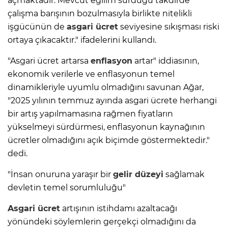
açmaktadır. Mevcut eğilim sürdüğü takdirde
çalışma barışının bozulmasıyla birlikte nitelikli
işgücünün de
asgari ücret
seviyesine sıkışması riski
ortaya çıkacaktır." ifadelerini kullandı.
"Asgari ücret artarsa
enflasyon
artar" iddiasının,
ekonomik verilerle ve enflasyonun temel
dinamikleriyle uyumlu olmadığını savunan Ağar,
"2025 yılının temmuz ayında asgari ücrete herhangi
bir artış yapılmamasına rağmen fiyatların
yükselmeyi sürdürmesi, enflasyonun kaynağının
ücretler olmadığını açık biçimde göstermektedir."
dedi.
"İnsan onuruna yaraşır bir
gelir düzeyi
sağlamak
devletin temel sorumluluğu"
Asgari ücret
artışının istihdamı azaltacağı
yönündeki söylemlerin gerçekçi olmadığını da