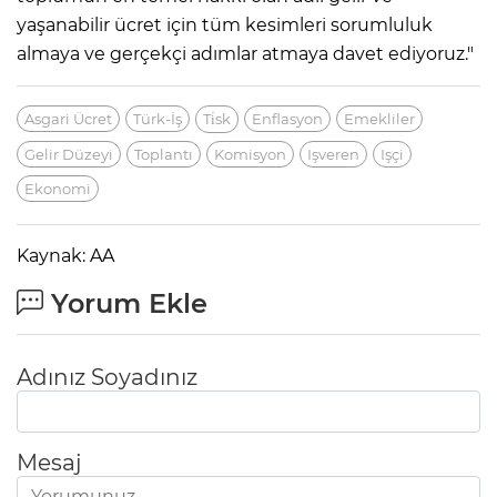
yaşanabilir ücret için tüm kesimleri sorumluluk
almaya ve gerçekçi adımlar atmaya davet ediyoruz."
Asgari Ücret
Türk-İş
Ti̇sk
Enflasyon
Emekliler
Gelir Düzeyi
Toplantı
Komisyon
Işveren
Işçi
Ekonomi
Kaynak: AA
Yorum Ekle
Adınız Soyadınız
Mesaj