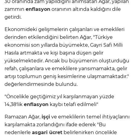
30 oranında zam yapıldığını anımsatan Ağar, yapılan
zammın
enflasyon
oranının altında kaldığını dile
getirdi.
Ekonomideki gelişmelerin çalışanları ve emeklileri
derinden etkilendiğini belirten Ağar, "Türkiye
ekonomisi son yıllarda büyümekte, Gayri Safi Milli
Hasıla artmakta ve kişi başına düşen gelir
yükselmektedir. Ancak bu büyümenin oluşturduğu
refah, çalışanlara ve emeklilere yansımamakta, gelir
artışı toplumun geniş kesimlerine ulaşmamaktadır."
değerlendirmesinde bulundu.
"Öncelikle geçtiğimiz yıl karşılanmayan yüzde
14,38'lik
enflasyon
kaybı telafi edilmeli"
Ramazan Ağar,
işçi
ve emeklilerin temel ihtiyaçlarını
karşılamakta zorlandığını ifade ederek "Bu
nedenlerle
asgari ücret
belirlenirken öncelikle