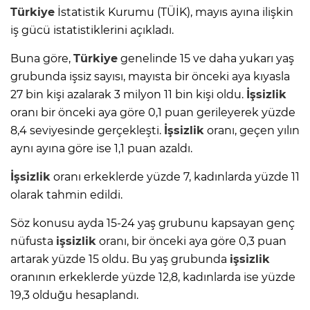
Türkiye
İstatistik Kurumu (TÜİK), mayıs ayına ilişkin
iş gücü istatistiklerini açıkladı.
Buna göre,
Türkiye
genelinde 15 ve daha yukarı yaş
grubunda işsiz sayısı, mayısta bir önceki aya kıyasla
27 bin kişi azalarak 3 milyon 11 bin kişi oldu.
İşsizlik
oranı bir önceki aya göre 0,1 puan gerileyerek yüzde
8,4 seviyesinde gerçekleşti.
İşsizlik
oranı, geçen yılın
aynı ayına göre ise 1,1 puan azaldı.
İşsizlik
oranı erkeklerde yüzde 7, kadınlarda yüzde 11
olarak tahmin edildi.
Söz konusu ayda 15-24 yaş grubunu kapsayan genç
nüfusta
işsizlik
oranı, bir önceki aya göre 0,3 puan
artarak yüzde 15 oldu. Bu yaş grubunda
işsizlik
oranının erkeklerde yüzde 12,8, kadınlarda ise yüzde
19,3 olduğu hesaplandı.