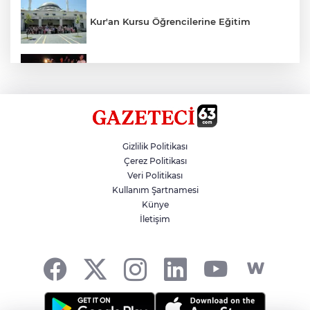
Kur'an Kursu Öğrencilerine Eğitim
Otomobil Eşeğe Çarptı 4 Yaralı
Siverek’te Mahmut Gülel Dönemi
Gizlilik Politikası
Çerez Politikası
Veri Politikası
Filistin Konvoyuna Coşkulu Karşılama
Kullanım Şartnamesi
Künye
İletişim
Kazada 1 Kişi Öldü, 1 Kişi Yaralandı