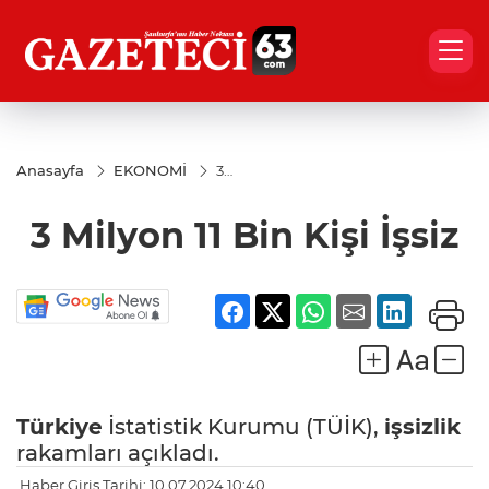
Anasayfa
EKONOMİ
3
Milyon
11 Bin
3 Milyon 11 Bin Kişi İşsiz
Kişi
İşsiz
Türkiye
İstatistik Kurumu (TÜİK),
işsizlik
rakamları açıkladı.
Haber Giriş Tarihi: 10.07.2024 10:40