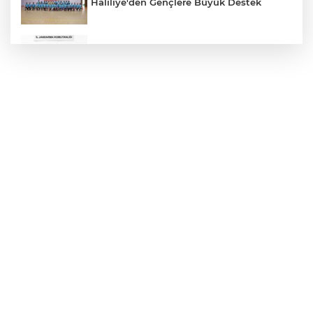
Haliliye'den Gençlere Büyük Destek
Çok Sayıda Ürün Ele Geçirildi
Hikmet Başak’tan Ulaşım Çalışması
Atatürk Bulvarında Asfalt Yenileniyor
Gazze'de Soykırım Devam Ediyor