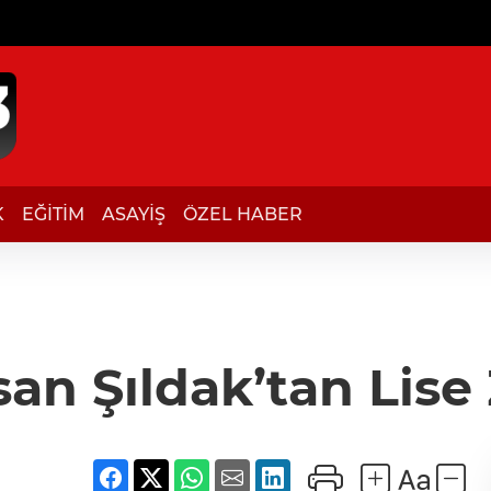
K
EĞİTİM
ASAYİŞ
ÖZEL HABER
san Şıldak’tan Lise 