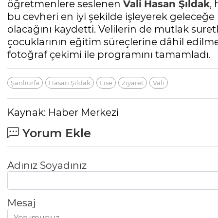
öğretmenlere seslenen
Vali
Hasan Şıldak
,
bu cevheri en iyi şekilde işleyerek geleceğe
olacağını kaydetti. Velilerin de mutlak su
çocuklarının eğitim süreçlerine dâhil edilm
fotoğraf çekimi ile programını tamamladı.
Şanlıurfa
Hasan Şıldak
Lise
Ziyaret
Vali
Kaynak: Haber Merkezi
Yorum Ekle
Adınız Soyadınız
Mesaj