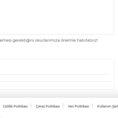
mesi gerektiğini okurlarımıza önemle hatırlatırız!
Gizlilik Politikası
Çerez Politikası
Veri Politikası
Kullanım Şar