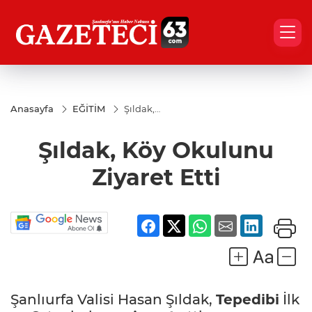
Anasayfa
EĞİTİM
Şıldak,
Köy
Okulunu
Şıldak, Köy Okulunu
Ziyaret
Etti
Ziyaret Etti
Şanlıurfa Valisi Hasan Şıldak,
Tepedibi
İlk