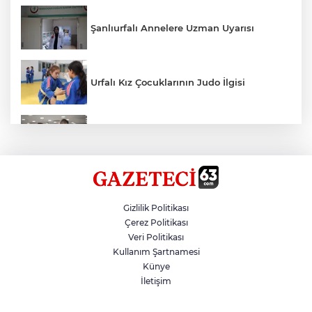
Şanlıurfalı Annelere Uzman Uyarısı
Urfalı Kız Çocuklarının Judo İlgisi
Kırtasiye Ürünlerine Denetim Başladı
Zincirleme Kazada 7 Kişi Yaralandı
Gizlilik Politikası
Çerez Politikası
Veri Politikası
Şanlıurfalı 300 Kadına İstihdam
Kullanım Şartnamesi
Künye
İletişim
Çinli Arkeologlar, Yoğunburç’ta