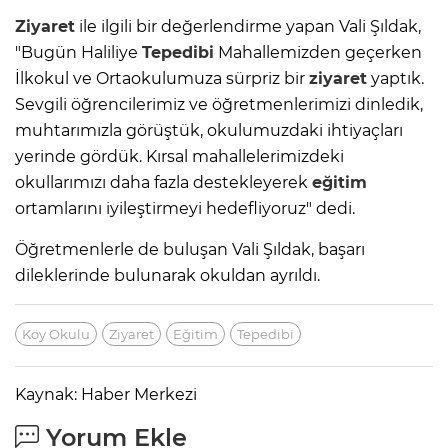
Ziyaret
ile ilgili bir değerlendirme yapan Vali Şıldak,
"Bugün Haliliye
Tepedibi
Mahallemizden geçerken
İlkokul ve Ortaokulumuza sürpriz bir
ziyaret
yaptık.
Sevgili öğrencilerimiz ve öğretmenlerimizi dinledik,
muhtarımızla görüştük, okulumuzdaki ihtiyaçları
yerinde gördük. Kırsal mahallelerimizdeki
okullarımızı daha fazla destekleyerek
eğitim
ortamlarını iyileştirmeyi hedefliyoruz" dedi.
Öğretmenlerle de buluşan Vali Şıldak, başarı
dileklerinde bulunarak okuldan ayrıldı.
Köy Okulu
Ziyaret
Eğitim
Tepedibi
Kaynak: Haber Merkezi
Yorum Ekle