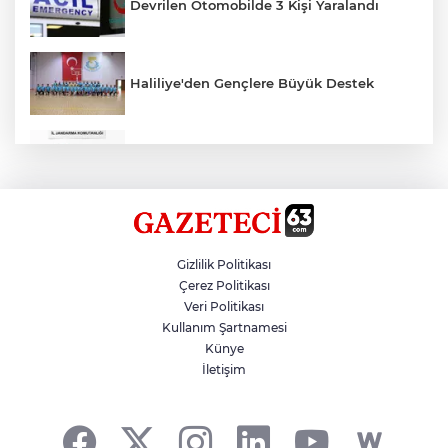
Devrilen Otomobilde 3 Kişi Yaralandı
Haliliye'den Gençlere Büyük Destek
Çok Sayıda Ürün Ele Geçirildi
Hikmet Başak’tan Ulaşım Çalışması
Gizlilik Politikası
Çerez Politikası
Veri Politikası
Atatürk Bulvarında Asfalt Yenileniyor
Kullanım Şartnamesi
Künye
İletişim
Gazze'de Soykırım Devam Ediyor