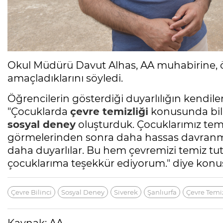
Okul Müdürü Davut Alhas, AA muhabirine, 
amaçladıklarını söyledi.
Öğrencilerin gösterdiği duyarlılığın kendiler
"Çocuklarda
çevre temizliği
konusunda bili
sosyal deney
oluşturduk. Çocuklarımız tem
görmelerinden sonra daha hassas davranm
daha duyarlılar. Bu hem çevremizi temiz tut
çocuklarıma teşekkür ediyorum." diye konu
Çevre Bilinci
Sosyal Deney
Siverek
Şanlıurfa
Çevre Temiz