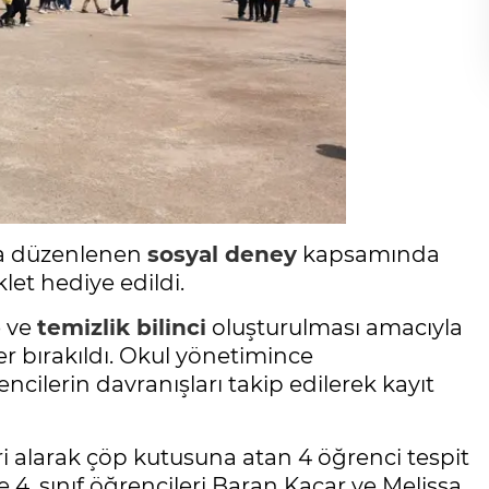
lda düzenlenen
sosyal deney
kapsamında
let hediye edildi.
e ve
temizlik bilinci
oluşturulması amacıyla
ler bırakıldı. Okul yönetimince
ncilerin davranışları takip edilerek kayıt
 alarak çöp kutusuna atan 4 öğrenci tespit
e 4. sınıf öğrencileri Baran Kaçar ve Melissa