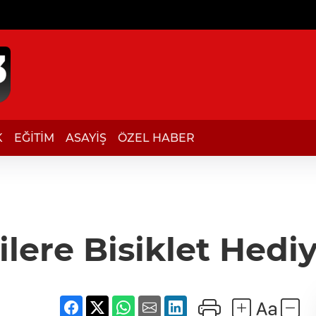
K
EĞİTİM
ASAYİŞ
ÖZEL HABER
lere Bisiklet Hediy