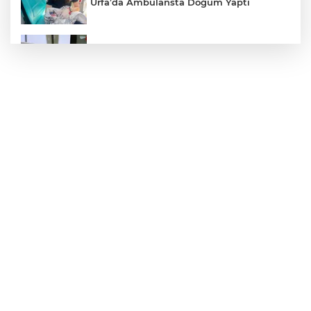
Urfa’da Ambulansta Doğum Yaptı
Devrilen Otomobilde 3 Kişi Yaralandı
Sezon 18 Ağustos'ta Başlayacak
Fenerbahçe, Avantaj Elde Etti
Haliliye'den Gençlere Büyük Destek