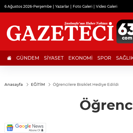
6 Ağustos 2026-Perşembe
Yazarlar
Foto Galeri
Video Galeri
GÜNDEM
SİYASET
EKONOMİ
SPOR
SAĞLI
Anasayfa
EĞİTİM
Öğrencilere Bisiklet Hediye Edildi
Öğrenci