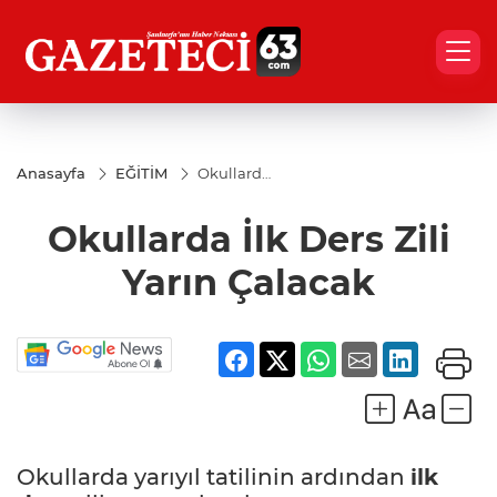
Anasayfa
EĞİTİM
Okullarda
İlk Ders
Zili Yarın
Okullarda İlk Ders Zili
Çalacak
Yarın Çalacak
Okullarda yarıyıl tatilinin ardından
ilk