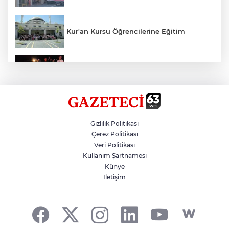
Kur'an Kursu Öğrencilerine Eğitim
Otomobil Eşeğe Çarptı 4 Yaralı
Siverek’te Mahmut Gülel Dönemi
Gizlilik Politikası
Çerez Politikası
Veri Politikası
Filistin Konvoyuna Coşkulu Karşılama
Kullanım Şartnamesi
Künye
İletişim
Kazada 1 Kişi Öldü, 1 Kişi Yaralandı