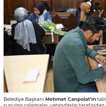
Belediye Başkanı
Mehmet Canpolat’ın
tali
sunulan çalışmalar, vatandaşlar tarafından 