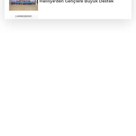
Haliliye'den Gençlere Büyük Destek
Çok Sayıda Ürün Ele Geçirildi
Hikmet Başak’tan Ulaşım Çalışması
Atatürk Bulvarında Asfalt Yenileniyor
Gazze'de Soykırım Devam Ediyor