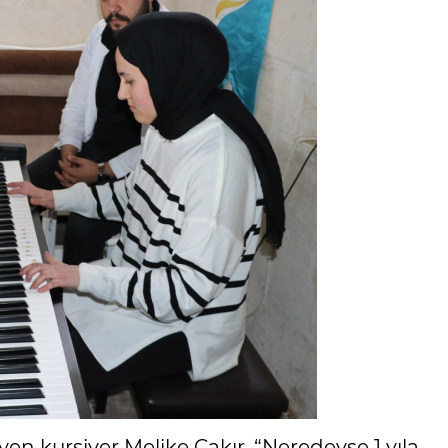
n kursiyer Melike Çakır, “Neredeyse 1 yıla