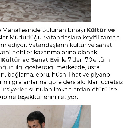
e Mahallesinde bulunan binayı
Kültür ve
şler Müdürlüğü, vatandaşlara keyifli zaman
m ediyor. Vatandaşların kültür ve sanat
 yeni hobiler kazanmalarına olanak
i
Kültür ve Sanat Evi
ile 7’den 70’e tüm
yoğun ilgi gösterdiği merkezde, usta
an, bağlama, ebru, hüsn-i hat ve piyano
ın ilgi alanlarına göre ders aldıkları ücretsiz
 kursiyerler, sunulan imkanlardan ötürü ise
ibine teşekkürlerini iletiyor.