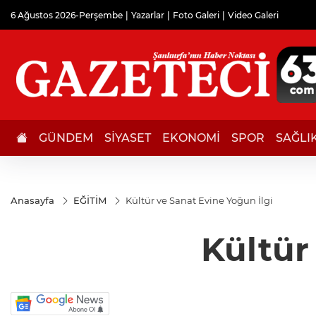
6 Ağustos 2026-Perşembe
Yazarlar
Foto Galeri
Video Galeri
GÜNDEM
SİYASET
EKONOMİ
SPOR
SAĞLI
Anasayfa
EĞİTİM
Kültür ve Sanat Evine Yoğun İlgi
Kültür