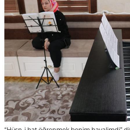
“Hüsn-i hat öğrenmek benim hayalimdi” diye